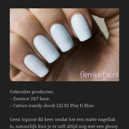
o
k
Gebruikte producten:
– Essence 24/7 base.
– Catrice (candy shock LE) 02 Play It Blue.
Geen topcoat dit keer omdat het een matte nagellak
is, natuurlijk kun je er zelf altijd nog met een glossy