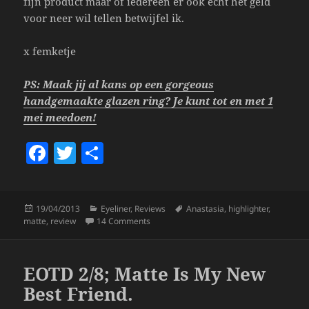
fijn product maar of iedereen er ook echt het geld
voor neer wil tellen betwijfel ik.
x femketje
PS: Maak jij al kans op een gorgeous
handgemaakte glazen ring? Je kunt tot en met 1
mei meedoen!
F
T
S
a
w
h
c
itt
a
Posted
Categories
Tags
19/04/2013
Eyeliner
,
Reviews
Anastasia
,
highlighter
,
e
er
re
on
on Anastasia Matte Highlighter.
matte
,
review
14 Comments
b
o
EOTD 2/8; Matte Is My New
o
Best Friend.
k