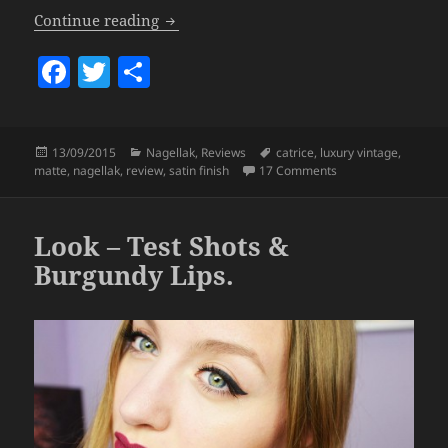
Catrice – Luxury Vintage Polishes.
Continue reading
F
T
S
a
w
h
c
itt
a
Posted
Categories
Tags
13/09/2015
Nagellak
,
Reviews
catrice
,
luxury vintage
,
e
er
re
on
on Catrice – Luxury 
matte
,
nagellak
,
review
,
satin finish
17 Comments
b
o
Look – Test Shots &
o
Burgundy Lips.
k