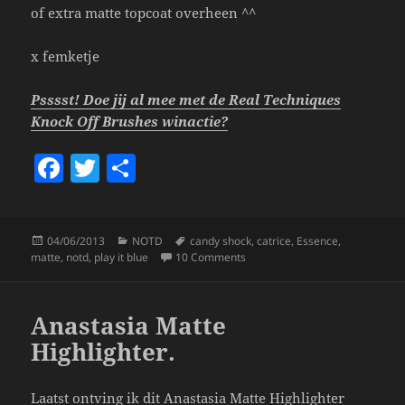
of extra matte topcoat overheen ^^
x femketje
Psssst! Doe jij al mee met de Real Techniques
Knock Off Brushes winactie?
F
T
S
a
w
h
c
itt
a
Posted
Categories
Tags
04/06/2013
NOTD
candy shock
,
catrice
,
Essence
,
e
er
re
on
on NOTD 4/6; Play It Blue!
matte
,
notd
,
play it blue
10 Comments
b
o
Anastasia Matte
o
Highlighter.
k
Laatst ontving ik dit Anastasia Matte Highlighter