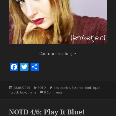
Look – Test Shots & Bu
Continue reading
F
T
S
a
w
h
c
itt
a
Posted
Categories
Tags
28/08/2015
FOTD
bps
,
catrice
,
Essence
,
fotd
,
liquid
e
er
re
on
on Look – Test Shots & Burgundy Lips
lipstick
,
look
,
matte
9 Comments
b
o
NOTD 4/6; Play It Blue!