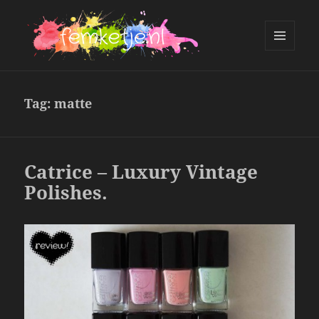
MENU
AND
femketje.nl
WIDGETS
Tag:
matte
Catrice – Luxury Vintage
Polishes.