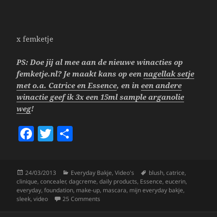
x femketje
PS: Doe jij al mee aan de nieuwe winacties op
femketje.nl? Je maakt kans op een
nagellak setje
met o.a. Catrice en Essence
, en in
een andere
winactie geef ik 3x een 15ml sample arganolie
weg
!
F
T
S
a
w
h
c
itt
a
Posted
Categories
Tags
24/03/2013
Everyday Bakje
,
Video's
blush
,
catrice
,
e
er
re
on
clinique
,
concealer
,
dagcreme
,
daily products
,
Essence
,
eucerin
,
b
everyday
,
foundation
,
make-up
,
mascara
,
mijn everyday bakje
,
on Mijn Everyday Bakje.
sleek
,
video
25 Comments
o