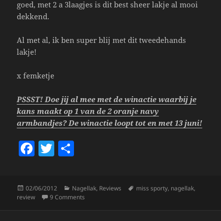
goed, met 2 a 3laagjes is dit best sheer lakje al mooi
dekkend.
Al met al, ik ben super blij met dit tweedehands
lakje!
x femketje
PSSST! Doe jij al mee met de winactie waarbij je
kans maakt op 1 van de 2 oranje navy
armbandjes? De winactie loopt tot en met 13 juni!
F
T
S
a
w
h
c
itt
a
Posted
Categories
Tags
02/06/2012
Nagellak
,
Reviews
miss sporty
,
nagellak
,
e
er
re
on
on Miss Sporty Polish 113.
review
9 Comments
b