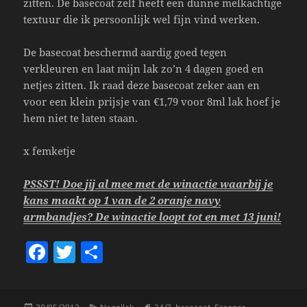
zitten. De basecoat zelf heeft een dunne melkachtige
textuur die ik persoonlijk wel fijn vind werken.
De basecoat beschermd aardig goed tegen
verkleuren en laat mijn lak zo’n 4 dagen goed en
netjes zitten. Ik raad deze basecoat zeker aan en
voor een klein prijsje van €1,79 voor 8ml lak hoef je
hem niet te laten staan.
x femketje
PSSST! Doe jij al mee met de winactie waarbij je
kans maakt op 1 van de 2 oranje navy
armbandjes? De winactie loopt tot en met 13 juni!
F
T
S
a
w
h
c
itt
a
Posted
Categories
Tags