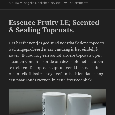
e
er
re
on
on H&M Polishes; 
out
,
H&M
,
nagellak
,
polishes
,
review
14 Comments
b
o
Essence Fruity LE; Scented
o
& Sealing Topcoats.
k
Het heeft eventjes geduurd voordat ik deze topcoats
had uitgeprobeerd maar vandaag is het eindelijk
zover! Ik had nog een aantal andere topcoats open
staan en vond het zonde om deze ook meteen open
te trekken. De topcoats zijn uit een LE en weet dus
niet of elk filiaal ze nog heeft, misschien dat er nog
een paar rondzwerven in een uitverkoopbak.