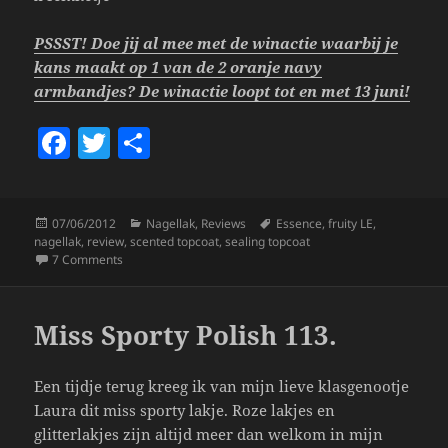
PSSST! Doe jij al mee met de winactie waarbij je
kans maakt op 1 van de 2 oranje navy
armbandjes? De winactie loopt tot en met 13 juni!
F
T
S
a
w
h
c
itt
a
Posted
Categories
Tags
07/06/2012
Nagellak
,
Reviews
Essence
,
fruity LE
,
e
er
re
on
nagellak
,
review
,
scented topcoat
,
sealing topcoat
b
on Essence Fruity LE; Scented & Sealing Topcoats.
7 Comments
o
o
Miss Sporty Polish 113.
k
Een tijdje terug kreeg ik van mijn lieve klasgenootje
Laura dit miss sporty lakje. Roze lakjes en
glitterlakjes zijn altijd meer dan welkom in mijn