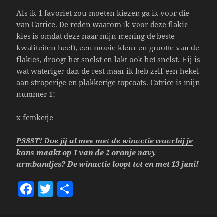
Als ik 1 favoriet zou moeten kiezen ga ik voor die
van Catrice. De reden waarom ik voor deze flakie
kies is omdat deze naar mijn mening de beste
kwaliteiten heeft, een mooie kleur en grootte van de
flakies, droogt het snelst en lakt ook het snelst. Hij is
wat wateriger dan de rest maar ik heb zelf een hekel
aan stroperige en plakkerige topcoats. Catrice is mijn
nummer 1!
x femketje
PSSST! Doe jij al mee met de winactie waarbij je
kans maakt op 1 van de 2 oranje navy
armbandjes? De winactie loopt tot en met 13 juni!
F
T
S
a
w
h