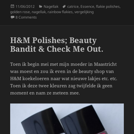
c
itt
a
Posted
Categories
Tags
11/06/2012
Nagellak
catrice
,
Essence
,
flakie polishes
,
e
er
re
on
golden rose
,
nagellak
,
rainbow flakies
,
vergelijking
b
on Rainbow Flakies In Mijn Stash.
8 Comments
o
o
H&M Polishes; Beauty
k
Bandit & Check Me Out.
Toen ik begin mei met mijn moeder in Maastricht
was moest en zou ik even in de beauty shop van
H&M koekeloeren naar wat nieuwe lakjes etc. etc.
Toen ik deze twee kleuren zag twijfelde ik geen
moment en nam ze meteen mee.