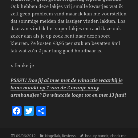
Ook hebben deze lakjes vrij smalle kwastjes wat ik
zelf geen probleem vind maar ik kan me voorstellen
dat sommige meiden dat lastiger vinden lakken. Los
daarvan vind ik het super lakjes en raad ik ze ook
zeker aan als je op zoek bent naar deze soort
kleuren. Ze kosten €3,95 per stuk en bevatten 9ml
lak wat zo’n 2 jaar lang goed houdbaar is.
x femketje
PSSST! Doe jij al mee met de winactie waarbij je
kans maakt op 1 van de 2 oranje navy
armbandjes? De winactie loopt tot en met 13 juni!
F
T
S
a
w
h
c
itt
a
Posted
Categories
Tags
09/06/2012
Nagellak
,
Reviews
beauty bandit
,
check me