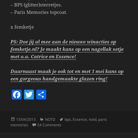
– BPS (glitter)sterretjes.
– Paris Memories topcoat.
x femketje
PS: Doe jij al mee aan de nieuwe winacties op
femketje.nl? Je maakt kans op een nagellak setje
met o.a. Catrice en Essence!
Daarnaast maak je ook tot en met 1 mei kans op
een gorgeous handgemaakte glazen ring!
F
T
S
a
w
h
c
itt
a
Posted
Categories
Tags
13/04/2013
NOTD
bps
,
Essence
,
notd
,
paris
e
er
re
on
on NOTD 13/4; Just Like A Star.
memories
24 Comments
b