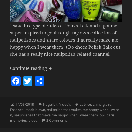
I saw this type of video at Polish Talk and it got me
super inspired to go through my own collection of
nailpolishes and share colours that really make me
happy when I wear them :) Do
check Polish Talk
out,
she has a really nice nailpolish related channel.
Nailpolish That Makes Me Happy When 
Continue reading
F
T
S
a
w
h
c
itt
a
Posted
Categories
Tags
14/05/2019
Nagellak
,
Video's
catrice
,
china glaze
,
e
er
re
on
Essence
,
models own
,
nailpolish that makes me happy when i wear
b
it
,
nailpolishes that make me happy when i wear them
,
opi
,
paris
on
Nailpolish That Makes Me Happy Wh
memories
,
video
2 Comments
o