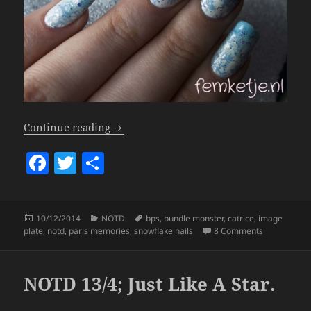
NOTD 10/12; Snowflakes.
Continue reading
F
T
S
a
w
h
c
itt
a
Posted
Categories
Tags
10/12/2014
NOTD
bps
,
bundle monster
,
catrice
,
image
e
er
re
on
on NOTD 10/
plate
,
notd
,
paris memories
,
snowflake nails
8 Comments
b
o
NOTD 13/4; Just Like A Star.
o