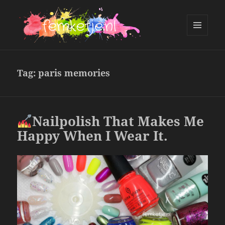
MENU
AND
femketje.nl
WIDGETS
Tag:
paris memories
Nailpolish That Makes Me
Happy When I Wear It.