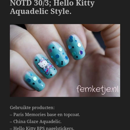
NOTD 30/3; Hello Kitty
o
Aquadelic Style.
k
Gebruikte producten:
– Paris Memories base en topcoat.
– China Glaze Aquadelic.
– Hello Kitty BPS nagelstickers.