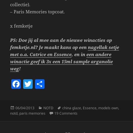
collectie).
– Paris Memories topcoat.
x femketje
PS: Doe jij al mee aan de nieuwe winacties op
femketje.nl? Je maakt kans op een
nagellak setje
met o.a. Catrice en Essence
, en in
een andere
winactie geef ik 3x een 15ml sample arganolie
weg
!
F
T
S
a
w
h
c
itt
a
Posted
Categories
Tags
06/04/2013
NOTD
china glaze
,
Essence
,
models own
,
e
er
re
on
on NOTD 6/4; Sparkle Baby!
notd
,
paris memories
19 Comments
b
o