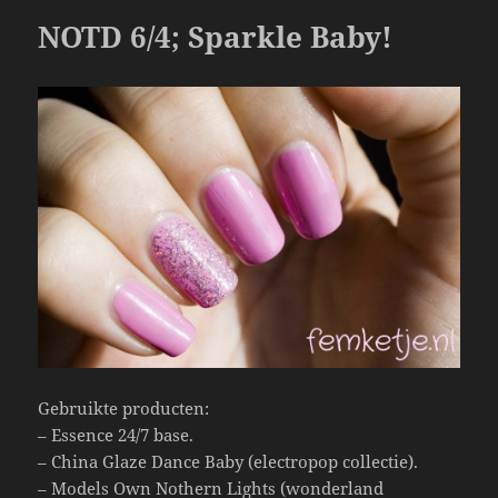
o
NOTD 6/4; Sparkle Baby!
o
k
Gebruikte producten:
– Essence 24/7 base.
– China Glaze Dance Baby (electropop collectie).
– Models Own Nothern Lights (wonderland