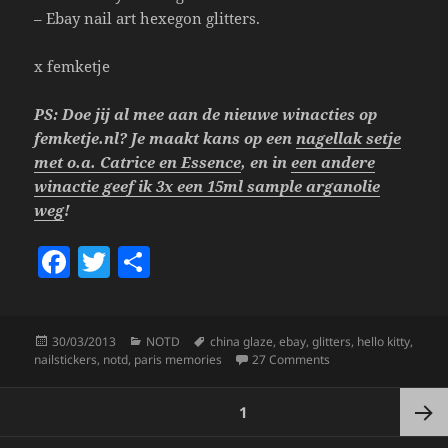
– Ebay nail art hexegon glitters.
x femketje
PS: Doe jij al mee aan de nieuwe winacties op
femketje.nl? Je maakt kans op een
nagellak setje
met o.a. Catrice en Essence
, en in
een andere
winactie geef ik 3x een 15ml sample arganolie
weg
!
F
T
S
a
w
h
c
itt
a
Posted
Categories
Tags
30/03/2013
NOTD
china glaze
,
ebay
,
glitters
,
hello kitty
,
e
er
re
on
on NOTD 30/3; Hello K
nailstickers
,
notd
,
paris memories
27 Comments
b
Posts
o
PAGE
1
pagination