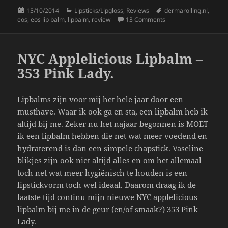
c
itt
a
Posted
Categories
Tags
15/10/2014
Lipsticks/Lipgloss
,
Reviews
dermarolling.nl
,
e
er
re
on
on 4X EOS Lipbalm.
eos
,
eos lip balm
,
lipbalm
,
review
13 Comments
b
o
NYC Applelicious Lipbalm –
o
353 Pink Lady.
k
Lipbalms zijn voor mij het hele jaar door een
musthave. Waar ik ook ga en sta, een lipbalm heb ik
altijd bij me. Zeker nu het najaar begonnen is MOET
ik een lipbalm hebben die net wat meer voedend en
hydraterend is dan een simpele chapstick. Vaseline
blikjes zijn ook niet altijd alles en om het allemaal
toch net wat meer hygiënisch te houden is een
lipstickvorm toch wel ideaal. Daarom draag ik de
laatste tijd continu mijn nieuwe NYC applelicious
lipbalm bij me in de geur (en/of smaak?) 353 Pink
Lady.