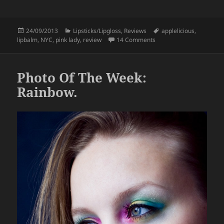
a
w
h
c
itt
a
Posted
Categories
Tags
24/09/2013
Lipsticks/Lipgloss
,
Reviews
applelicious
,
e
er
re
on
on NYC Applelicious Lipb
lipbalm
,
NYC
,
pink lady
,
review
14 Comments
b
o
Photo Of The Week:
o
Rainbow.
k