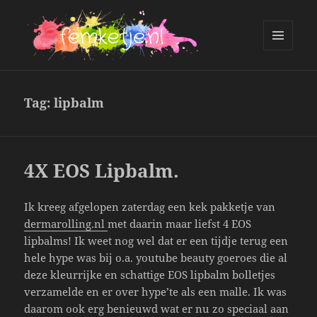
MENU
AND
femketje.nl
WIDGETS
Tag:
lipbalm
4X EOS Lipbalm.
Ik kreeg afgelopen zaterdag een kek pakketje van
dermarolling.nl
met daarin maar liefst 4 EOS
lipbalms! Ik weet nog wel dat er een tijdje terug een
hele hype was bij o.a. youtube beauty goeroes die al
deze kleurrijke en schattige EOS lipbalm bolletjes
verzamelde en er over hype’te als een malle. Ik was
daarom ook erg benieuwd wat er nu zo speciaal aan