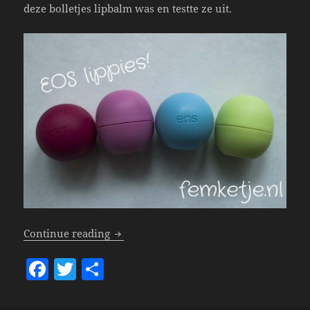
deze bolletjes lipbalm was en testte ze uit.
4X EOS Lipbalm.
Continue reading
F
T
S
a
w
h