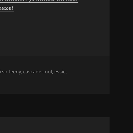
euze!
i so teeny
,
cascade cool
,
essie
,
lishes: Bikini So Teeny & Cascade Cool.