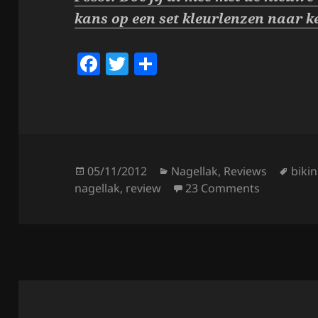
kans op een set kleurlenzen naar k
F
T
S
a
w
h
c
itt
a
e
er
re
b
o
Posted
Categories
Tags
05/11/2012
Nagellak
,
Reviews
bikin
on
on Essie Po
nagellak
,
review
23 Comments
o
k