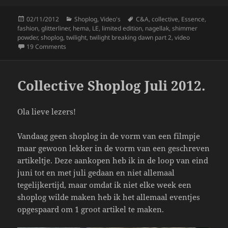
c
itt
a
Posted
Categories
Tags
02/11/2012
Shoplog
,
Video's
C&A
,
collective
,
Essence
,
e
er
re
on
fashion
,
glitterliner
,
hema
,
LE
,
limited edition
,
nagellak
,
shimmer
b
powder
,
shoplog
,
twilight
,
twilight breaking dawn part 2
,
video
on Collective Mini Shoplog November 2012 *filmpje*
19 Comments
o
o
Collective Shoplog Juli 2012.
k
Ola lieve lezers!
Vandaag geen shoplog in de vorm van een filmpje
maar gewoon lekker in de vorm van een geschreven
artikeltje. Deze aankopen heb ik in de loop van eind
juni tot en met juli gedaan en niet allemaal
tegelijkertijd, maar omdat ik niet elke week een
shoplog wilde maken heb ik het allemaal eventjes
opgespaard om 1 groot artikel te maken.