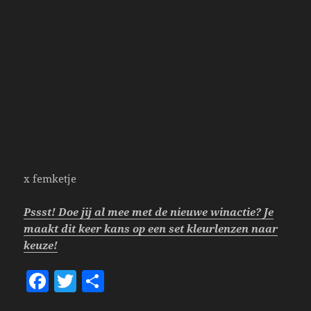
x femketje
Pssst! Doe jij al mee met de nieuwe winactie? Je
maakt dit keer kans op een set kleurlenzen naar
keuze!
F
T
S
a
w
h