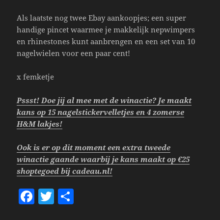
Als laatste nog twee Ebay aankoopjes; een super
handige pincet waarmee je makkelijk nepwimpers
en rhinestones kunt aanbrengen en een set van 10
nagelwielen voor een paar cent!
x femketje
Pssst! Doe jij al mee met de winactie? Je maakt
kans op 15 nagelstickervelletjes en 4 zomerse
H&M lakjes!
Ook is er op dit moment een extra tweede
winactie gaande waarbij je kans maakt op €25
shoptegoed bij cadeau.nl!
F
T
S
a
w
h