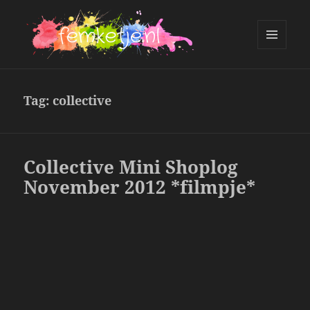
MENU
AND
femketje.nl
WIDGETS
Tag:
collective
Collective Mini Shoplog
November 2012 *filmpje*