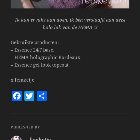
Ik kan er niks aan doen, ik ben verslaafd aan deze
holo lak van de HEMA :3
Gebruikte producten:
– Essence 24/7 base.
– HEMA holographic Bordeaux.
– Essence gel look topcoat.
x femketje
F
T
S
a
w
h
c
itt
a
e
er
re
PUBLISHED BY
b
femketje