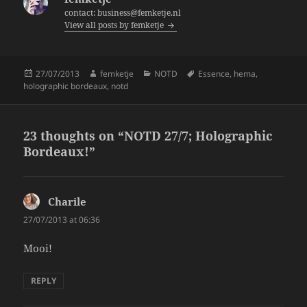
o
contact: business@femketje.nl
View all posts by femketje
o
k
Posted
Author
Categories
Tags
27/07/2013
femketje
NOTD
Essence
,
hema
,
on
holographic bordeaux
,
notd
23 thoughts on “NOTD 27/7; Holographic
Bordeaux!”
Charile
says:
27/07/2013 at 06:36
Mooi!
REPLY