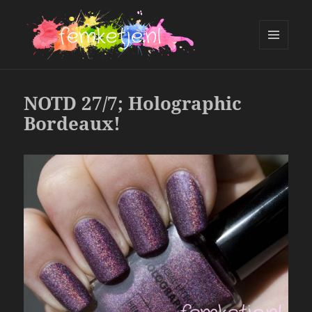
MENU
AND
femketje.nl
WIDGETS
NOTD 27/7; Holographic
Bordeaux!