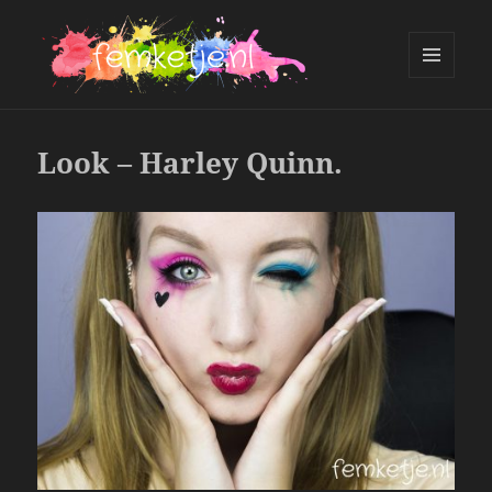
MENU
AND
femketje.nl
WIDGETS
Look – Harley Quinn.