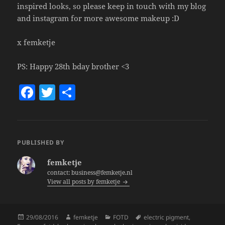
inspired looks, so please keep in touch with my blog
and instagram for more awesome makeup :D
x femketje
PS: Happy 28th bday brother <3
F
T
S
a
w
h
c
itt
a
e
er
re
PUBLISHED BY
b
femketje
o
contact: business@femketje.nl
View all posts by femketje
o
k
Posted
Author
Categories
Tags
29/08/2016
femketje
FOTD
electric pigment
,