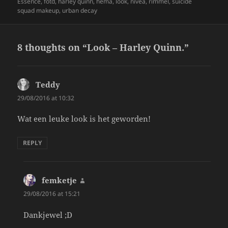
on
Essence
,
fotd
,
harley quinn
,
hema
,
look
,
nivea
,
rimmel
,
suicide
squad makeup
,
urban decay
8 thoughts on “Look – Harley Quinn.”
Teddy
says:
29/08/2016 at 10:32
Wat een leuke look is het geworden!
REPLY
femketje
says:
29/08/2016 at 15:21
Dankjewel ;D