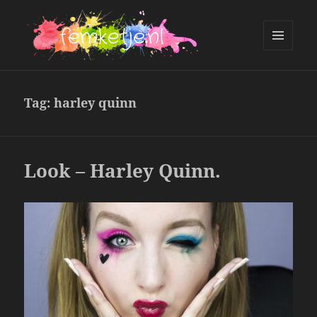
MENU
AND
femketje.nl
WIDGETS
Tag:
harley quinn
Look – Harley Quinn.