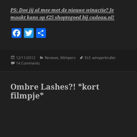
PS: Doe jij al mee met de nieuwe winactie? Je
maakt kans op €25 shoptegoed bij cadeau.nl!
F
T
S
a
w
h
c
itt
a
Posted
Categories
Tags
12/11/2012
Reviews
,
Wimpers
ELF
,
wimperkruller
e
er
re
on
on ELF Wimperkruller.
14 Comments
b
o
Ombre Lashes?! *kort
o
filmpje*
k