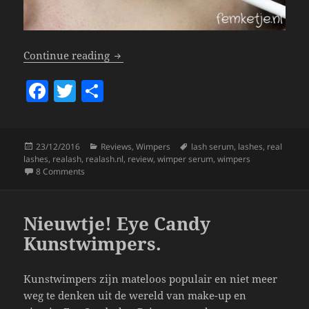
Long Voluminous Lashes With Realash
Continue reading
F
T
S
a
w
h
c
itt
a
Posted
Categories
Tags
23/12/2016
Reviews
,
Wimpers
lash serum
,
lashes
,
real
e
er
re
on
lashes
,
realash
,
realash.nl
,
review
,
wimper serum
,
wimpers
b
on Long Voluminous Lashes With Realash!
8 Comments
o
o
Nieuwtje! Eye Candy
k
Kunstwimpers.
Kunstwimpers zijn mateloos populair en niet meer
weg te denken uit de wereld van make-up en