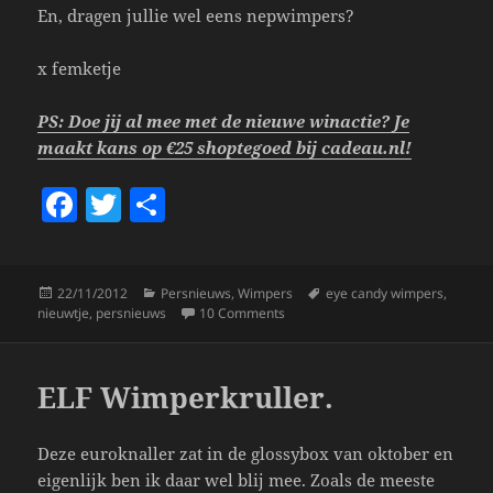
En, dragen jullie wel eens nepwimpers?
x femketje
PS: Doe jij al mee met de nieuwe winactie? Je
maakt kans op €25 shoptegoed bij cadeau.nl!
F
T
S
a
w
h
c
itt
a
Posted
Categories
Tags
22/11/2012
Persnieuws
,
Wimpers
eye candy wimpers
,
e
er
re
on
on Nieuwtje! Eye Candy Kunstwim
nieuwtje
,
persnieuws
10 Comments
b
o
ELF Wimperkruller.
o
k
Deze euroknaller zat in de glossybox van oktober en
eigenlijk ben ik daar wel blij mee. Zoals de meeste