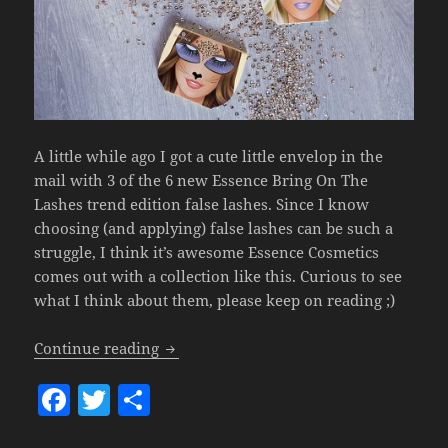
A little while ago I got a cute little envelop in the
mail with 3 of the 6 new Essence Bring On The
Lashes trend edition false lashes. Since I know
choosing (and applying) false lashes can be such a
struggle, I think it’s awesome Essence Cosmetics
comes out with a collection like this. Curious to see
what I think about them, please keep on reading ;)
Essence Bring On The Lashes (Trend Edi
Continue reading
F
T
S
a
w
h