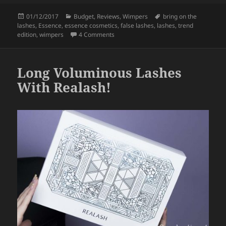
c
itt
a
Posted
Categories
Tags
01/12/2017
Budget
,
Reviews
,
Wimpers
bring on the
e
er
re
on
lashes
,
Essence
,
essence cosmetics
,
false lashes
,
lashes
,
trend
b
on Essence Bring On The Lashes (Trend 
edition
,
wimpers
4 Comments
o
o
Long Voluminous Lashes
k
With Realash!