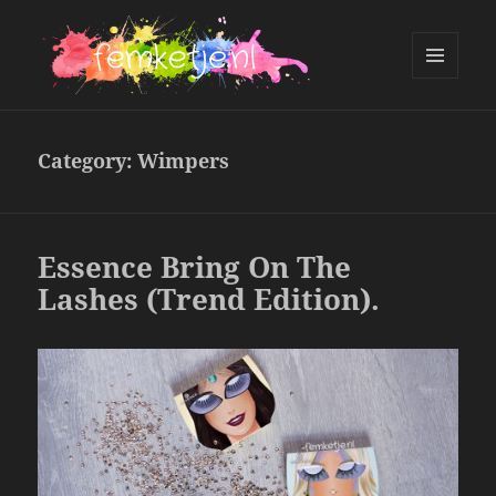
MENU
AND
femketje.nl
WIDGETS
Category:
Wimpers
Essence Bring On The
Lashes (Trend Edition).