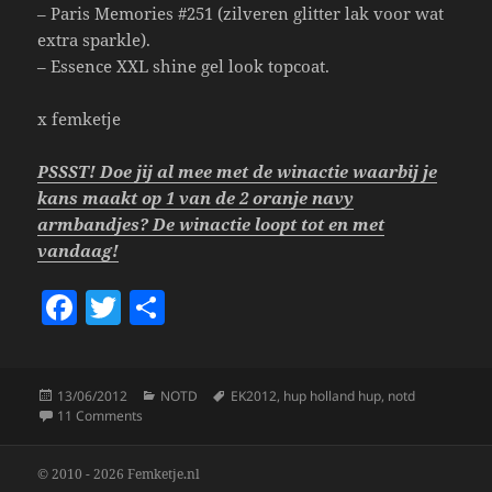
– Paris Memories #251 (zilveren glitter lak voor wat
extra sparkle).
– Essence XXL shine gel look topcoat.
x femketje
PSSST! Doe jij al mee met de winactie waarbij je
kans maakt op 1 van de 2 oranje navy
armbandjes? De winactie loopt tot en met
vandaag!
F
T
S
a
w
h
c
itt
a
Posted
Categories
Tags
13/06/2012
NOTD
EK2012
,
hup holland hup
,
notd
e
er
re
on
on NOTD 13/6; Hup Holland Hup!
11 Comments
b
o
© 2010 - 2026 Femketje.nl