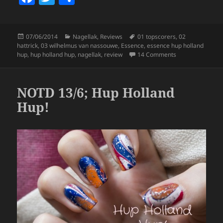
a
w
h
c
itt
a
Posted
Categories
Tags
07/06/2014
Nagellak
,
Reviews
01 topscorers
,
02
e
er
re
on
hattrick
,
03 wilhelmus van nassouwe
,
Essence
,
essence hup holland
b
on Essence Hup 
hup
,
hup holland hup
,
nagellak
,
review
14 Comments
o
o
NOTD 13/6; Hup Holland
k
Hup!