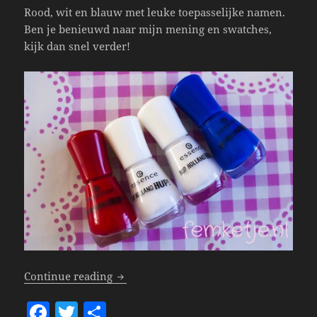
Rood, wit en blauw met leuke toepasselijke namen.
Ben je benieuwd naar mijn mening en swatches,
kijk dan snel verder!
Essence Hup Holland Hup Polishes!
Continue reading
F
T
S