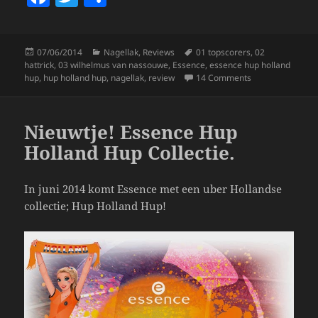
a
w
h
c
itt
a
Posted
Categories
Tags
07/06/2014
Nagellak
,
Reviews
01 topscorers
,
02
e
er
re
on
hattrick
,
03 wilhelmus van nassouwe
,
Essence
,
essence hup holland
b
on Essence Hup 
hup
,
hup holland hup
,
nagellak
,
review
14 Comments
o
o
Nieuwtje! Essence Hup
k
Holland Hup Collectie.
In juni 2014 komt Essence met een uber Hollandse
collectie; Hup Holland Hup!