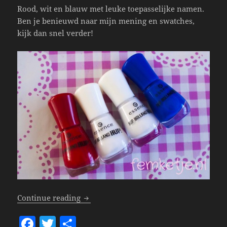
Rood, wit en blauw met leuke toepasselijke namen.
Ben je benieuwd naar mijn mening en swatches,
kijk dan snel verder!
Essence Hup Holland Hup Polishes!
Continue reading
F
T
S