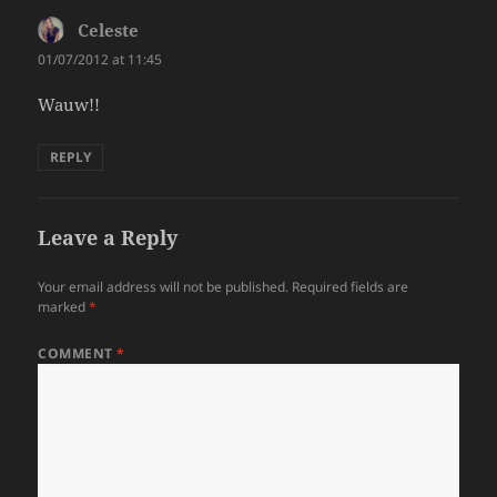
Celeste
says:
01/07/2012 at 11:45
Wauw!!
REPLY
Leave a Reply
Your email address will not be published.
Required fields are
marked
*
COMMENT
*