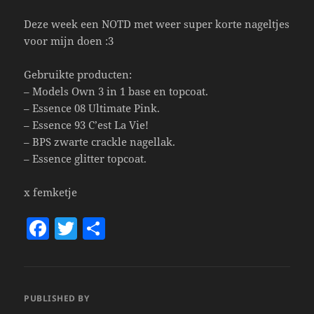
Deze week een NOTD met weer super korte nageltjes
voor mijn doen :3
Gebruikte producten:
– Models Own 3 in 1 base en topcoat.
– Essence 08 Ultimate Pink.
– Essence 93 C’est La Vie!
– BPS zwarte crackle nagellak.
– Essence glitter topcoat.
x femketje
F
T
S
a
w
h
c
itt
a
e
er
re
PUBLISHED BY