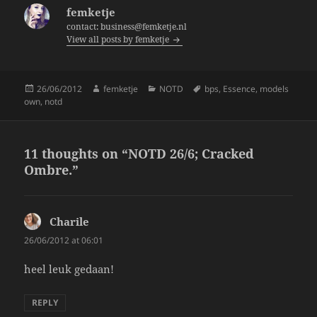
b
femketje
o
contact: business@femketje.nl
View all posts by femketje
o
k
Posted
Author
Categories
Tags
26/06/2012
femketje
NOTD
bps
,
Essence
,
models
on
own
,
notd
11 thoughts on “NOTD 26/6; Cracked
Ombre.”
Charile
says:
26/06/2012 at 06:01
heel leuk gedaan!
REPLY