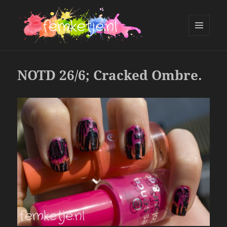
MENU
AND
femketje.nl
WIDGETS
NOTD 26/6; Cracked Ombre.