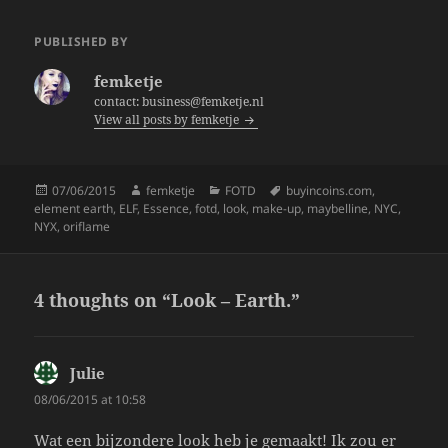
c
itt
a
e
er
re
PUBLISHED BY
b
femketje
o
contact: business@femketje.nl
View all posts by femketje
o
k
Posted
Author
Categories
Tags
07/06/2015
femketje
FOTD
buyincoins.com
,
on
element earth
,
ELF
,
Essence
,
fotd
,
look
,
make-up
,
maybelline
,
NYC
,
NYX
,
oriflame
4 thoughts on “Look – Earth.”
Julie
says:
08/06/2015 at 10:58
Wat een bijzondere look heb je gemaakt! Ik zou er