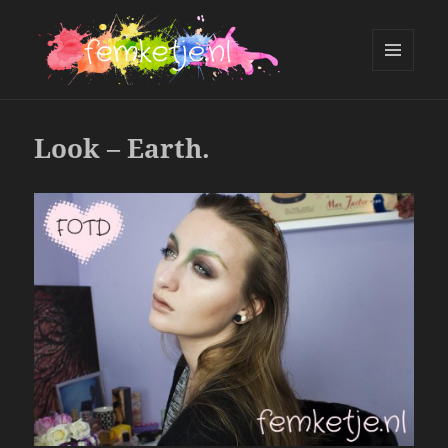
MENU
AND
femketje.nl
WIDGETS
Look – Earth.