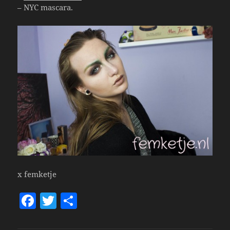
– NYC mascara.
x femketje
F
T
S
a
w
h