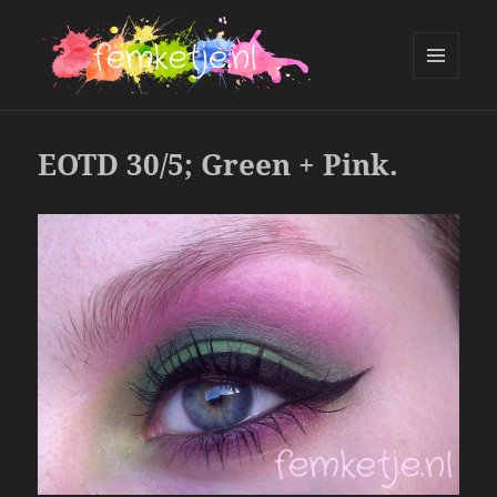
MENU
AND
femketje.nl
WIDGETS
EOTD 30/5; Green + Pink.