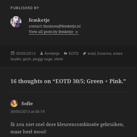
e
er
re
PUBLISHED BY
b
femketje
o
contact: business@femketje.nl
View all posts by femketje
o
k
Posted
Author
Categories
Tags
30/05/2013
femketje
EOTD
eotd
,
Essence
,
estee
on
lauder
,
gosh
,
peggy sage
,
sleek
16 thoughts on “EOTD 30/5; Green + Pink.”
Sofie
says:
30/05/2013 at 06:19
Ik zou niet snel deze kleurencombinatie gebruiken,
maar heel mooi!