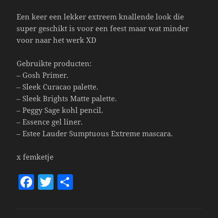
Een keer een lekker extreem knallende look die
super geschikt is voor een feest maar wat minder
voor naar het werk XD
Gebruikte producten:
– Gosh Primer.
– Sleek Curacao palette.
– Sleek Brights Matte palette.
– Peggy Sage kohl pencil.
– Essence gel liner.
– Estee Lauder Sumptuous Extreme mascara.
x femketje
F
T
S
a
w
h
c
itt
a