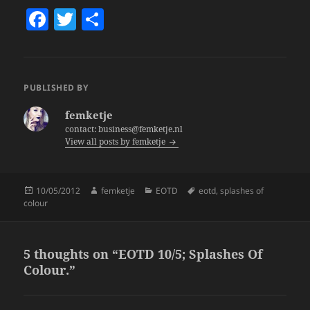
F
T
S
a
w
h
c
itt
a
e
er
re
PUBLISHED BY
b
femketje
o
contact: business@femketje.nl
View all posts by femketje
o
k
Posted
Author
Categories
Tags
10/05/2012
femketje
EOTD
eotd
,
splashes of
on
colour
5 thoughts on “EOTD 10/5; Splashes Of
Colour.”