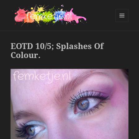
MENU
AND
femketje.nl
WIDGETS
EOTD 10/5; Splashes Of
Colour.