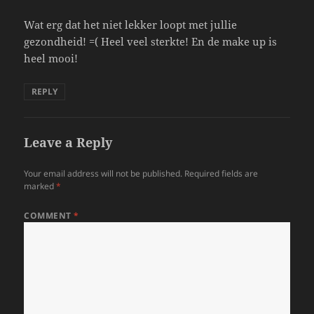
Wat erg dat het niet lekker loopt met jullie
gezondheid! =( Heel veel sterkte! En de make up is
heel mooi!
REPLY
Leave a Reply
Your email address will not be published.
Required fields are
marked
*
COMMENT
*