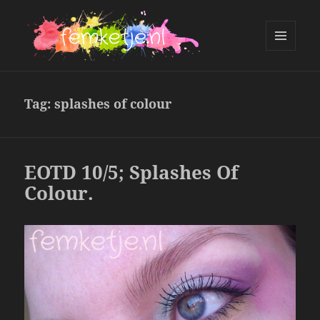
MENU
AND
femketje.nl
WIDGETS
Tag:
splashes of colour
EOTD 10/5; Splashes Of
Colour.