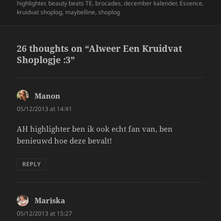
on
highlighter
,
beauty beats TE
,
brocades
,
december kalender
,
Essence
,
kruidvat shoplog
,
maybelline
,
shoplog
26 thoughts on “Alweer Een Kruidvat
Shoplogje :3”
Manon
says:
05/12/2013 at 14:41
AH highlighter ben ik ook echt fan van, ben
benieuwd hoe deze bevalt!
REPLY
Mariska
says:
05/12/2013 at 15:27