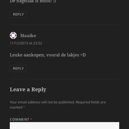
De nagellak is mooi! :)
REPLY
Maaike
says:
11/12/2013 at 23:32
Leuke aankopen, vooral de lakjes =D
REPLY
Leave a Reply
Your email address will not be published.
Required fields are
marked
*
COMMENT
*