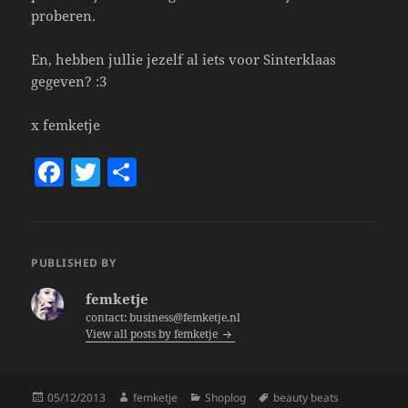
proberen.
En, hebben jullie jezelf al iets voor Sinterklaas
gegeven? :3
x femketje
F
T
S
a
w
h
c
itt
a
e
er
re
PUBLISHED BY
b
femketje
o
contact: business@femketje.nl
View all posts by femketje
o
k
Posted
Author
Categories
Tags
05/12/2013
femketje
Shoplog
beauty beats