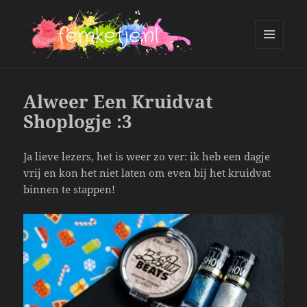
MENU
AND
femketje.nl
WIDGETS
Alweer Een Kruidvat
Shoplogje :3
Ja lieve lezers, het is weer zo ver: ik heb een dagje
vrij en kon het niet laten om even bij het kruidvat
binnen te stappen!