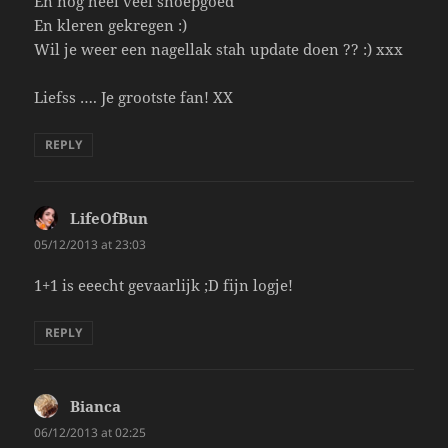
En nog heel veel snoepgoed
En kleren gekregen :)
Wil je weer een nagellak stah update doen ?? :) xxx
Liefss …. Je grootste fan! XX
REPLY
LifeOfBun
says:
05/12/2013 at 23:03
1+1 is eeecht gevaarlijk ;D fijn logje!
REPLY
Bianca
says:
06/12/2013 at 02:25