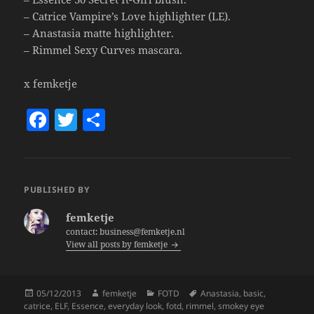
– Catrice Vampire’s Love highlighter (LE).
– Anastasia matte highlighter.
– Rimmel Sexy Curves mascara.
x femketje
F
T
S
a
w
h
c
itt
a
e
er
re
PUBLISHED BY
b
femketje
o
contact: business@femketje.nl
View all posts by femketje
o
k
Posted
Author
Categories
Tags
05/12/2013
femketje
FOTD
Anastasia
,
basic
,
on
catrice
,
ELF
,
Essence
,
everyday look
,
fotd
,
rimmel
,
smokey eye