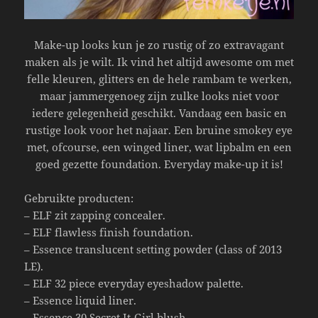
Make-up looks kun je zo rustig of zo extravagant
maken als je wilt. Ik vind het altijd awesome om met
felle kleuren, glitters en de hele rambam te werken,
maar jammergenoeg zijn zulke looks niet voor
iedere gelegenheid geschikt. Vandaag een basic en
rustige look voor het najaar. Een bruine smokey eye
met, ofcourse, een winged liner, wat lipbalm en een
goed gezette foundation. Everyday make-up it is!
Gebruikte producten:
– ELF zit zapping concealer.
– ELF flawless finish foundation.
– Essence translucent setting powder (class of 2013
LE).
– ELF 32 piece everyday eyeshadow palette.
– Essence liquid liner.
– Essence 30 Secret It-Girl blush.