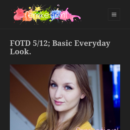
MENU
AND
femketje.nl
WIDGETS
FOTD 5/12; Basic Everyday
Look.