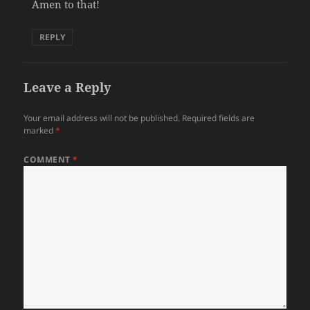
Amen to that!
REPLY
Leave a Reply
Your email address will not be published.
Required fields are
marked
*
COMMENT
*