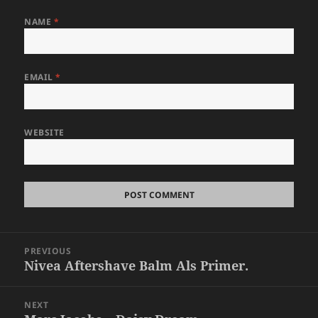
NAME
*
EMAIL
*
WEBSITE
Post
PREVIOUS
navigation
Nivea Aftershave Balm Als Primer.
Previous
post:
NEXT