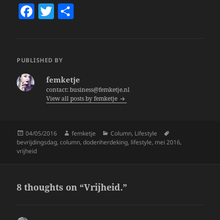
F
T
S
a
w
h
c
itt
a
e
er
re
PUBLISHED BY
b
femketje
o
contact: business@femketje.nl
View all posts by femketje
o
k
Posted
Author
Categories
Tags
04/05/2016
femketje
Column
,
Lifestyle
on
bevrijdingsdag
,
column
,
dodenherdeking
,
lifestyle
,
mei 2016
,
vrijheid
8 thoughts on “Vrijheid.”