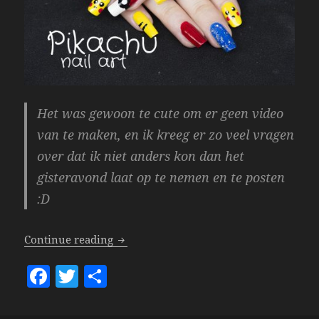
Het was gewoon te cute om er geen video
van te maken, en ik kreeg er zo veel vragen
over dat ik niet anders kon dan het
gisteravond laat op te nemen en te posten
:D
Video – Pokémon Go & Pikachu Tutorial
Continue reading
F
T
S
a
w
h