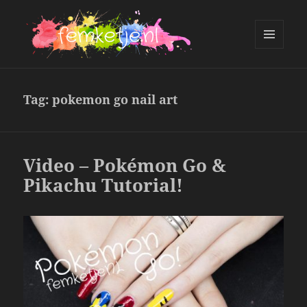
MENU
AND
femketje.nl
WIDGETS
Tag:
pokemon go nail art
Video – Pokémon Go &
Pikachu Tutorial!