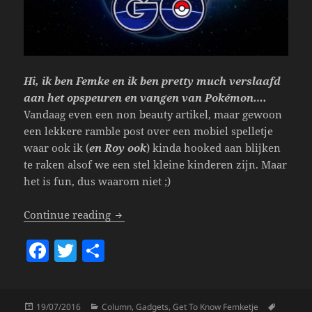
Hi, ik ben Femke en ik ben pretty much verslaafd
aan het opspeuren en vangen van Pokémon….
Vandaag even een non beauty artikel, maar gewoon
een lekkere ramble post over een mobiel spelletje
waar ook ik (
en Roy ook
) kinda hooked aan blijken
te raken alsof we een stel kleine kinderen zijn. Maar
het is fun, dus waarom niet ;)
Het Leuke Leed Wat Pokémon Go Heet.
Continue reading
F
T
S
a
w
h
c
itt
a
Posted
Categories
Tags
19/07/2016
Column
,
Gadgets
,
Get To Know Femketje