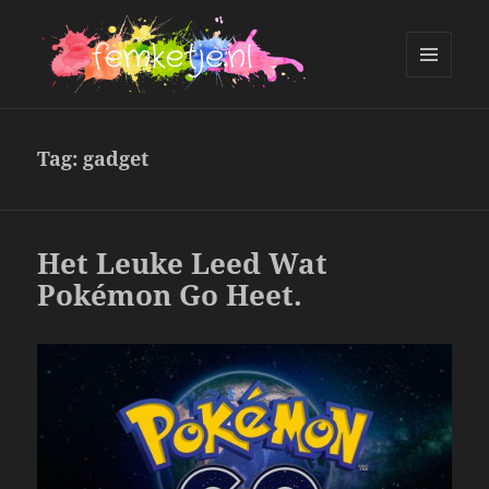
MENU
AND
femketje.nl
WIDGETS
Tag:
gadget
Het Leuke Leed Wat
Pokémon Go Heet.