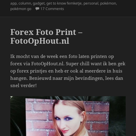
e
er
re
on
app
,
column
,
gadget
,
get to know femketje
,
personal
,
pokémon
,
b
on Het Leuke Leed Wat Pokémon Go Heet.
pokémon go
17 Comments
o
o
Forex Foto Print –
k
FotoOpHout.nl
Ik mocht van de week een foto laten printen op
forex via FotoOpHout.nl. Super chill want ik ben gek
op forex printjes en heb er ook al meerdere in huis
hangen. Benieuwd naar mijn bevindingen, lees dan
snel verder!