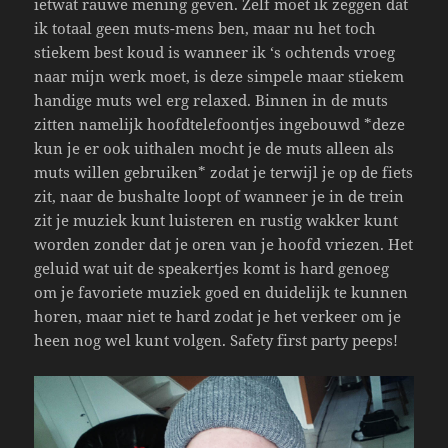
ietwat rauwe mening geven. Zelf moet ik zeggen dat
ik totaal geen muts-mens ben, maar nu het toch
stiekem best koud is wanneer ik ‘s ochtends vroeg
naar mijn werk moet, is deze simpele maar stiekem
handige muts wel erg relaxed. Binnen in de muts
zitten namelijk hoofdtelefoontjes ingebouwd *deze
kun je er ook uithalen mocht je de muts alleen als
muts willen gebruiken* zodat je terwijl je op de fiets
zit, naar de bushalte loopt of wanneer je in de trein
zit je muziek kunt luisteren en rustig wakker kunt
worden zonder dat je oren van je hoofd vriezen. Het
geluid wat uit de speakertjes komt is hard genoeg
om je favoriete muziek goed en duidelijk te kunnen
horen, maar niet te hard zodat je het verkeer om je
heen nog wel kunt volgen. Safety first party peeps!