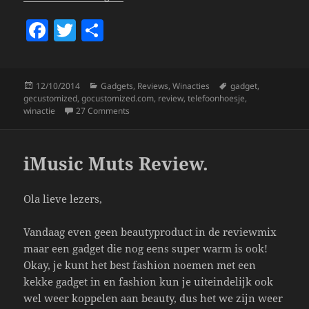
F
T
S
a
w
h
c
itt
a
Posted
Categories
Tags
12/10/2014
Gadgets
,
Reviews
,
Winacties
gadget
,
e
er
re
on
gecustomized
,
gocustomized.com
,
review
,
telefoonhoesje
,
b
on Mijn Eigen Ontworpen Telefoonhoesje (+W
winactie
27 Comments
o
o
iMusic Muts Review.
k
Ola lieve lezers,
Vandaag even geen beautyproduct in de reviewmix
maar een gadget die nog eens super warm is ook!
Okay, je kunt het best fashion noemen met een
kekke gadget in en fashion kun je uiteindelijk ook
wel weer koppelen aan beauty, dus het we zijn weer