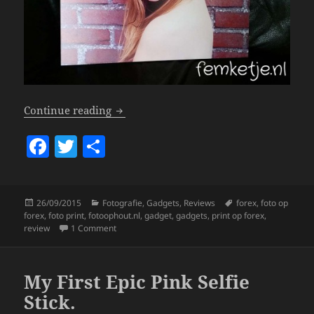
Forex Foto Print – FotoOpHout.nl
Continue reading
F
T
S
a
w
h
c
itt
a
Posted
Categories
Tags
26/09/2015
Fotografie
,
Gadgets
,
Reviews
forex
,
foto op
e
er
re
on
forex
,
foto print
,
fotoophout.nl
,
gadget
,
gadgets
,
print op forex
,
b
on Forex Foto Print – FotoOpHout.nl
review
1 Comment
o
o
My First Epic Pink Selfie
k
Stick.