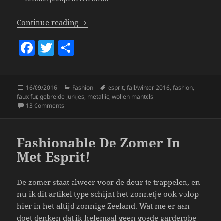
Autumn/Winter Fashion Trends!
Continue reading
F
T
S
a
w
h
c
itt
a
Posted
Categories
Tags
16/09/2016
Fashion
esprit
,
fall/winter 2016
,
fashion
,
e
er
re
on
faux fur
,
gebreide jurkjes
,
metallic
,
wollen mantels
b
on Autumn/Winter Fashion Trends!
13 Comments
o
o
Fashionable De Zomer In
k
Met Esprit!
De zomer staat alweer voor de deur te trappelen, en
nu ik dit artikel type schijnt het zonnetje ook volop
hier in het altijd zonnige Zeeland. Wat me er aan
doet denken dat ik helemaal geen goede garderobe