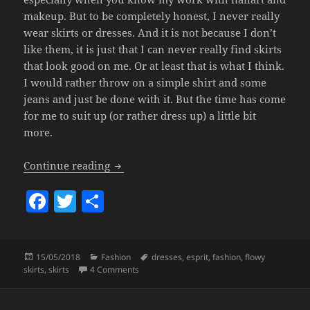
makeup. But to be completely honest, I never really
wear skirts or dresses. And it is not because I don’t
like them, it is just that I can never really find skirts
that look good on me. Or at least that is what I think.
I would rather throw on a simple shirt and some
jeans and just be done with it. But the time has come
for me to suit up (or rather dress up) a little bit
more.
The Flowy Skirt Search Has Begun!
Continue reading
F
T
S
a
w
h
c
itt
a
Posted
Categories
Tags
15/05/2018
Fashion
dresses
,
esprit
,
fashion
,
flowy
e
er
re
on
on The Flowy Skirt Search Has Begun!
skirts
,
skirts
4 Comments
b