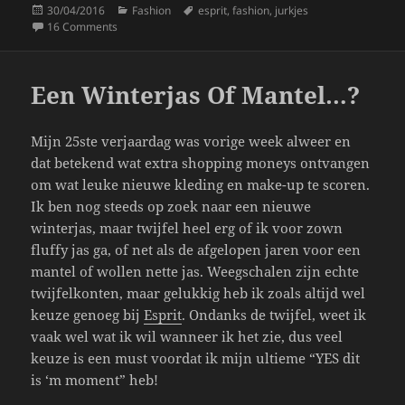
Posted
Categories
Tags
30/04/2016
Fashion
esprit
,
fashion
,
jurkjes
e
er
re
on
on Fashionable De Zomer In Met Esprit!
16 Comments
b
o
Een Winterjas Of Mantel…?
o
k
Mijn 25ste verjaardag was vorige week alweer en
dat betekend wat extra shopping moneys ontvangen
om wat leuke nieuwe kleding en make-up te scoren.
Ik ben nog steeds op zoek naar een nieuwe
winterjas, maar twijfel heel erg of ik voor zown
fluffy jas ga, of net als de afgelopen jaren voor een
mantel of wollen nette jas. Weegschalen zijn echte
twijfelkonten, maar gelukkig heb ik zoals altijd wel
keuze genoeg bij
Esprit
. Ondanks de twijfel, weet ik
vaak wel wat ik wil wanneer ik het zie, dus veel
keuze is een must voordat ik mijn ultieme “YES dit
is ‘m moment” heb!