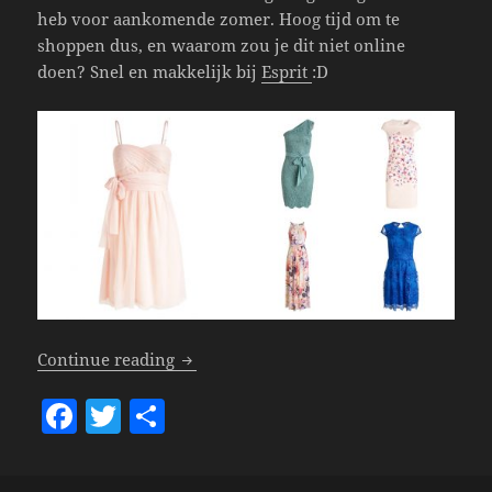
heb voor aankomende zomer. Hoog tijd om te
shoppen dus, en waarom zou je dit niet online
doen? Snel en makkelijk bij
Esprit
:D
Fashionable De Zomer In Met Esprit!
Continue reading
F
T
S
a
w
h
c
itt
a