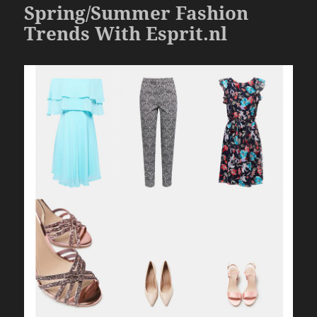
o
Spring/Summer Fashion
o
Trends With Esprit.nl
k