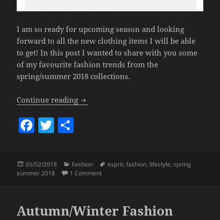
I am so ready for upcoming season and looking
forward to all the new clothing items I will be able
to get! In this post I wanted to share with you some
of my favourite fashion trends from the
spring/summer 2018 collections.
Spring/Summer Fashion Trends With Es
Continue reading
F
T
S
a
w
h
c
itt
a
Posted
Categories
Tags
05/02/2018
Fashion
esprit
,
fashion
,
lifestyle
,
spring
e
er
re
on
on Spring/Summer Fashion Trends With Espr
summer 2018
1 Comment
b
o
Autumn/Winter Fashion
o