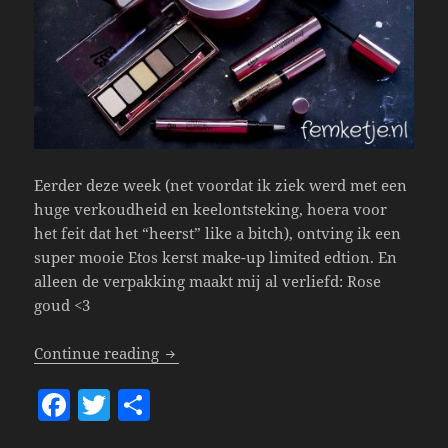
Eerder deze week (net voordat ik ziek werd met een
huge verkoudheid en keelontsteking, hoera voor
het feit dat het “heerst” like a bitch), ontving ik een
super mooie Etos kerst make-up limited edtion. En
alleen de verpakking maakt mij al verliefd: Rose
goud <3
Etos – Rose Gold Xmas Limited Edition 
Continue reading
F
T
S
a
w
h