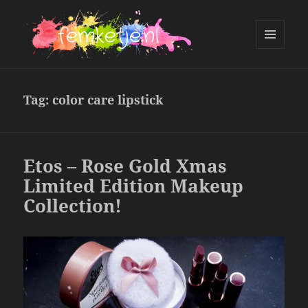
MENU
AND
femketje.nl
WIDGETS
Tag:
color care lipstick
Etos – Rose Gold Xmas
Limited Edition Makeup
Collection!