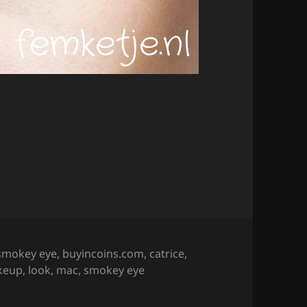
 Lips.
smokey eye
,
buyincoins.com
,
catrice
,
akeup
,
look
,
mac
,
smokey eye