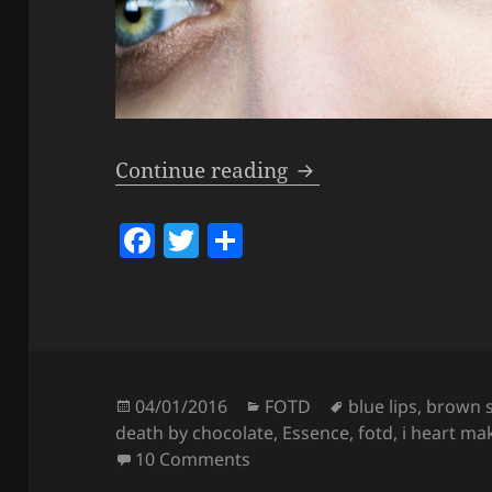
Look – Blue Monday
Continue reading
F
T
S
a
w
h
c
itt
a
e
er
re
b
o
Posted
Categories
Tags
04/01/2016
FOTD
blue lips
,
brown 
on
death by chocolate
,
Essence
,
fotd
,
i heart m
o
on Look – Blue Monday Lips.
10 Comments
k