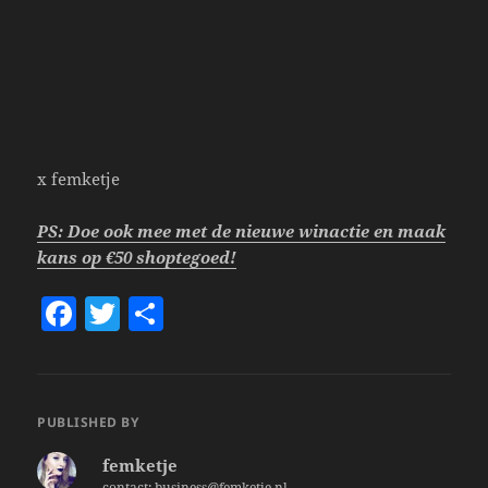
x femketje
PS: Doe ook mee met de nieuwe winactie en maak
kans op €50 shoptegoed!
F
T
S
a
w
h
c
itt
a
e
er
re
PUBLISHED BY
b
femketje
o
contact: business@femketje.nl