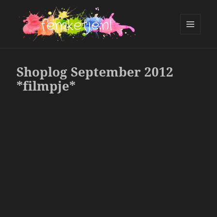
MENU
AND
femketje.nl
WIDGETS
Shoplog September 2012
*filmpje*