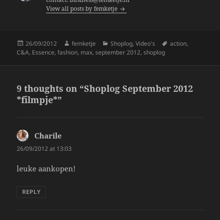
View all posts by femketje
o
k
Posted
Author
Categories
Tags
26/09/2012
femketje
Shoplog
,
Video's
action
,
on
C&A
,
Essence
,
fashion
,
max
,
september 2012
,
shoplog
9 thoughts on “Shoplog September 2012
*filmpje*”
Charile
says:
26/09/2012 at 13:03
leuke aankopen!
REPLY