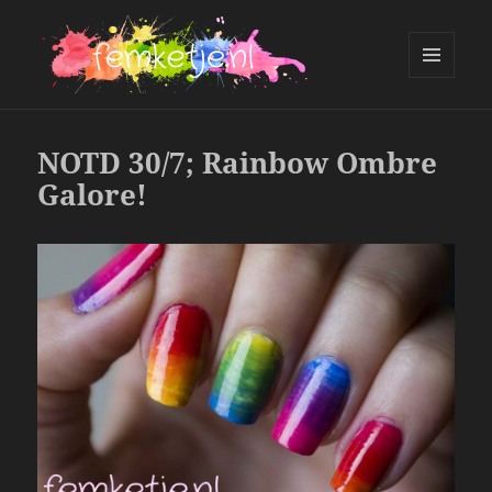
MENU
AND
femketje.nl
WIDGETS
NOTD 30/7; Rainbow Ombre
Galore!