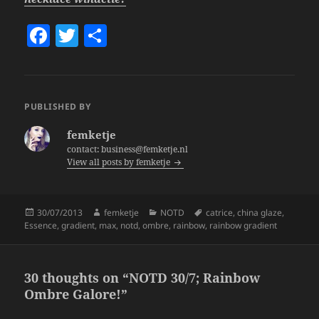
F
T
S
a
w
h
c
itt
a
e
er
re
PUBLISHED BY
b
femketje
o
contact: business@femketje.nl
View all posts by femketje
o
k
Posted
Author
Categories
Tags
30/07/2013
femketje
NOTD
catrice
,
china glaze
,
on
Essence
,
gradient
,
max
,
notd
,
ombre
,
rainbow
,
rainbow gradient
30 thoughts on “NOTD 30/7; Rainbow
Ombre Galore!”