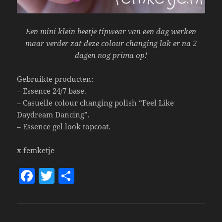
Een mini klein beetje tipwear van een dag werken
maar verder zat deze colour changing lak er na 2
dagen nog prima op!
Gebruikte producten:
– Essence 24/7 base.
– Casuelle colour changing polish “Feel Like
Daydream Dancing”.
– Essence gel look topcoat.
x femketje
F
T
S
a
w
h
c
itt
a