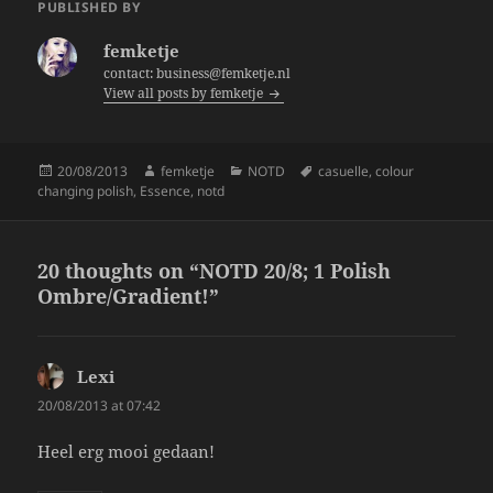
e
er
re
PUBLISHED BY
b
femketje
o
contact: business@femketje.nl
View all posts by femketje
o
k
Posted
Author
Categories
Tags
20/08/2013
femketje
NOTD
casuelle
,
colour
on
changing polish
,
Essence
,
notd
20 thoughts on “NOTD 20/8; 1 Polish
Ombre/Gradient!”
Lexi
says:
20/08/2013 at 07:42
Heel erg mooi gedaan!