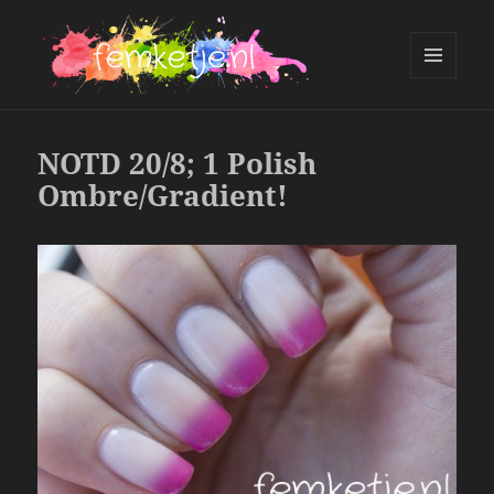
MENU
AND
femketje.nl
WIDGETS
NOTD 20/8; 1 Polish
Ombre/Gradient!