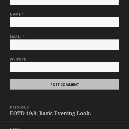
NAME
*
EMAIL
*
WEBSITE
Post
PREVIOUS
navigation
EOTD 19/8; Basic Evening Look.
Previous
post: