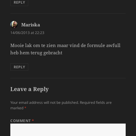
REPLY
Mariska
says:
14/06/2013 at 22:23
Mooie lak om te zien maar vind de formule awfull
heb hem terug gebracht
REPLY
Leave a Reply
Your email address will not be published.
Required fields are
marked
*
COMMENT
*