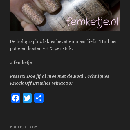
De holographic lakjes bevatten maar liefst 11ml per
potje en kosten €3,75 per stuk.
x femketje
Psssst! Doe jij al mee met de Real Techniques
Knock Off Brushes winactie?
F
T
S
a
w
h
c
itt
a
e
er
re
PUBLISHED BY