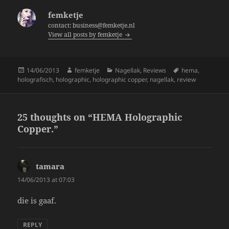
b
femketje
o
contact: business@femketje.nl
View all posts by femketje
o
k
Posted
Author
Categories
Tags
14/06/2013
femketje
Nagellak
,
Reviews
hema
,
on
holografisch
,
holographic
,
holographic copper
,
nagellak
,
review
25 thoughts on “HEMA Holographic
Copper.”
tamara
says:
14/06/2013 at 07:03
die is gaaf.
REPLY