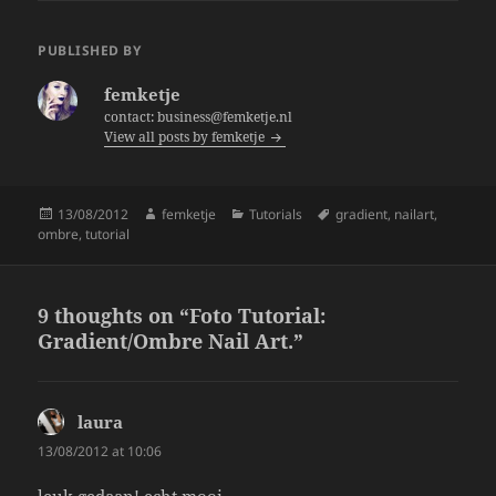
c
itt
a
e
er
re
PUBLISHED BY
b
femketje
o
contact: business@femketje.nl
View all posts by femketje
o
k
Posted
Author
Categories
Tags
13/08/2012
femketje
Tutorials
gradient
,
nailart
,
on
ombre
,
tutorial
9 thoughts on “Foto Tutorial:
Gradient/Ombre Nail Art.”
laura
says:
13/08/2012 at 10:06