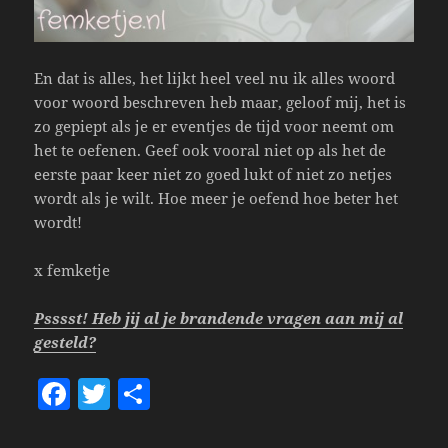
En dat is alles, het lijkt heel veel nu ik alles woord
voor woord beschreven heb maar, geloof mij, het is
zo gepiept als je er eventjes de tijd voor neemt om
het te oefenen. Geef ook vooral niet op als het de
eerste paar keer niet zo goed lukt of niet zo netjes
wordt als je wilt. Hoe meer je oefend hoe beter het
wordt!
x femketje
Psssst! Heb jij al je brandende vragen aan mij al
gesteld?
F
T
S
a
w
h