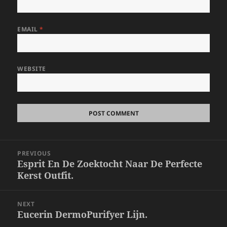
EMAIL
*
WEBSITE
Post
PREVIOUS
navigation
Esprit En De Zoektocht Naar De Perfecte
Previous
Kerst Outfit.
post:
NEXT
Eucerin DermoPurifyer Lijn.
Next
post: