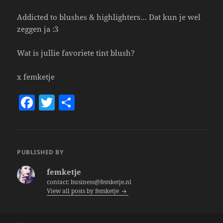
Addicted to blushes & highlighters… Dat kun je wel
zeggen ja :3
Wat is jullie favoriete tint blush?
x femketje
F
T
S
a
w
h
c
itt
a
e
er
re
PUBLISHED BY
b
femketje
o
contact: business@femketje.nl
View all posts by femketje
o
k