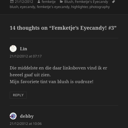
Posted
Author
Categories
Tags
21/12/2012
femketje
Blush
,
Femketje's Eyecandy
on
blush
,
eyecandy
,
femketje's eyecandy
,
highlighter
,
photography
14 thoughts on “Femketje’s Eyecandy! #3”
Lin
says:
21/12/2012 at 07:17
Die middelste en die daar linksboven vind ik er
heeeel gaaf uit zien.
Mijn favoriete tint van blush is oudroze!
REPLY
debby
says:
21/12/2012 at 10:06