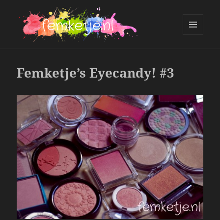
MENU
AND
femketje.nl
WIDGETS
Femketje’s Eyecandy! #3