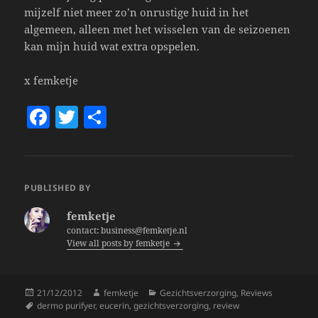
mijzelf niet meer zo’n onrustige huid in het
algemeen, alleen met het wisselen van de seizoenen
kan mijn huid wat extra opspelen.
x femketje
F
T
S
a
w
h
c
itt
a
e
er
re
PUBLISHED BY
b
femketje
o
contact: business@femketje.nl
View all posts by femketje
o
k
Posted
Author
Categories
21/12/2012
femketje
Gezichtsverzorging
,
Reviews
on
Tags
dermo purifyer
,
eucerin
,
gezichtsverzorging
,
review