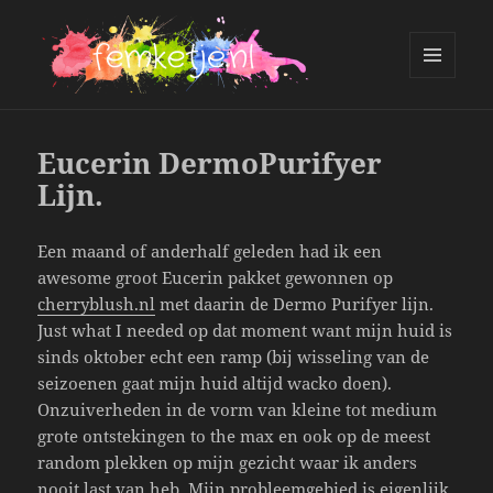
MENU
AND
femketje.nl
WIDGETS
Eucerin DermoPurifyer
Lijn.
Een maand of anderhalf geleden had ik een
awesome groot Eucerin pakket gewonnen op
cherryblush.nl
met daarin de Dermo Purifyer lijn.
Just what I needed op dat moment want mijn huid is
sinds oktober echt een ramp (bij wisseling van de
seizoenen gaat mijn huid altijd wacko doen).
Onzuiverheden in de vorm van kleine tot medium
grote ontstekingen to the max en ook op de meest
random plekken op mijn gezicht waar ik anders
nooit last van heb. Mijn probleemgebied is eigenlijk