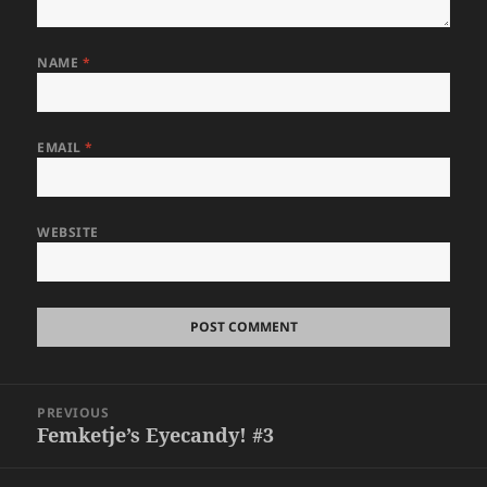
NAME
*
EMAIL
*
WEBSITE
Post
PREVIOUS
navigation
Femketje’s Eyecandy! #3
Previous
post: