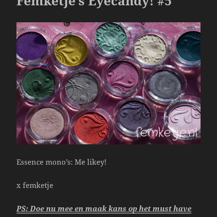
Femketje’s Eyecandy! #5
o
k
Essence mono’s: Me likey!
x femketje
PS: Doe nu mee en maak kans op het must have