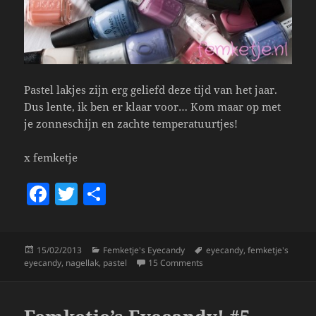
Pastel lakjes zijn erg geliefd deze tijd van het jaar.
Dus lente, ik ben er klaar voor… Kom maar op met
je zonneschijn en zachte temperatuurtjes!
x femketje
F
T
S
a
w
h
c
itt
a
Posted
Categories
Tags
15/02/2013
Femketje's Eyecandy
eyecandy
,
femketje's
e
er
re
on
on Femketje’s Eyecandy! #6
eyecandy
,
nagellak
,
pastel
15 Comments
b
o