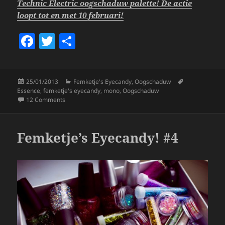
Technic Electric oogschaduw palette! De actie
loopt tot en met 10 februari!
F
T
S
a
w
h
c
itt
a
Posted
Categories
Tags
25/01/2013
Femketje's Eyecandy
,
Oogschaduw
e
er
re
on
Essence
,
femketje's eyecandy
,
mono
,
Oogschaduw
b
on Femketje’s Eyecandy! #5
12 Comments
o
o
Femketje’s Eyecandy! #4
k