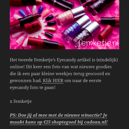
Het tweede Femketje’s Eyecandy artikel is (eindelijk)
online! Dit keer een foto van wat nieuwe goodies
die ik een paar kleine weekjes terug gescoord en
gewonnen had.
Klik HIER
om naar de eerste
eyecandy foto te gaan!
x femketje
PS: Doe jij al mee met de nieuwe winactie? Je
maakt kans op €25 shoptegoed bij cadeau.nl!