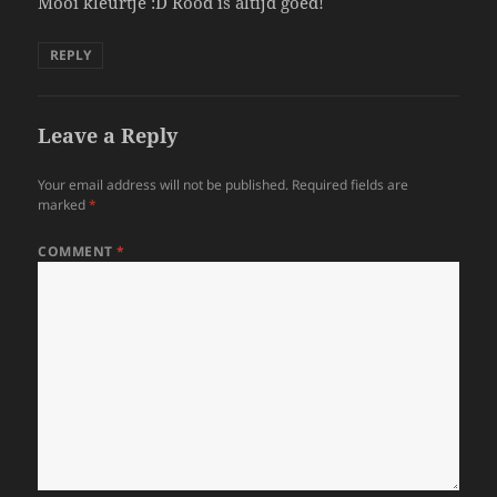
Mooi kleurtje :D Rood is altijd goed!
REPLY
Leave a Reply
Your email address will not be published.
Required fields are
marked
*
COMMENT
*