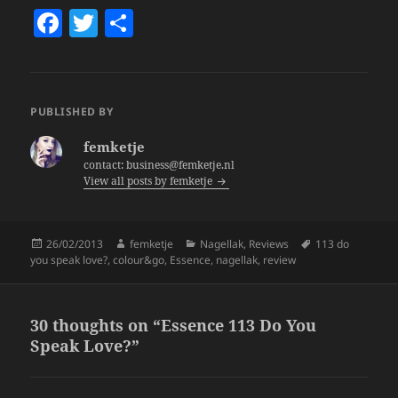
F
T
S
a
w
h
c
itt
a
e
er
re
PUBLISHED BY
b
femketje
o
contact: business@femketje.nl
View all posts by femketje
o
k
Posted
Author
Categories
Tags
26/02/2013
femketje
Nagellak
,
Reviews
113 do
on
you speak love?
,
colour&go
,
Essence
,
nagellak
,
review
30 thoughts on “Essence 113 Do You
Speak Love?”