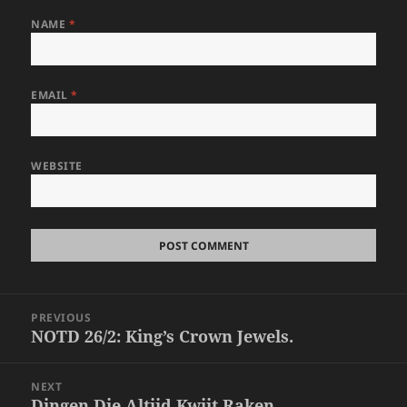
NAME
*
EMAIL
*
WEBSITE
Post
PREVIOUS
navigation
NOTD 26/2: King’s Crown Jewels.
Previous
post:
NEXT
Dingen Die Altijd Kwijt Raken.
Next