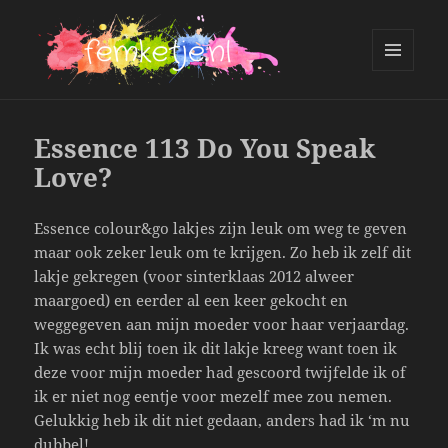
MENU
AND
femketje.nl
WIDGETS
Essence 113 Do You Speak
Love?
Essence colour&go lakjes zijn leuk om weg te geven
maar ook zeker leuk om te krijgen. Zo heb ik zelf dit
lakje gekregen (voor sinterklaas 2012 alweer
maargoed) en eerder al een keer gekocht en
weggegeven aan mijn moeder voor haar verjaardag.
Ik was echt blij toen ik dit lakje kreeg want toen ik
deze voor mijn moeder had gescoord twijfelde ik of
ik er niet nog eentje voor mezelf mee zou nemen.
Gelukkig heb ik dit niet gedaan, anders had ik ‘m nu
dubbel!