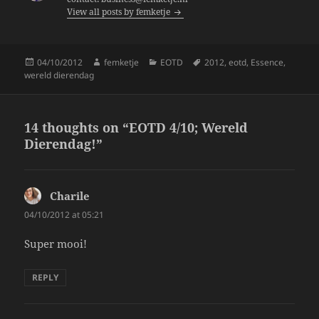
View all posts by femketje
o
k
Posted
Author
Categories
Tags
04/10/2012
femketje
EOTD
2012
,
eotd
,
Essence
,
on
wereld dierendag
14 thoughts on “EOTD 4/10; Wereld
Dierendag!”
Charile
says:
04/10/2012 at 05:21
Super mooi!
REPLY