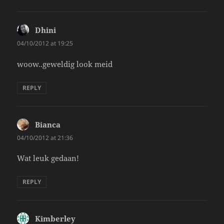
Dhini
says:
04/10/2012 at 19:25
woow..geweldig look meid
REPLY
Bianca
says:
04/10/2012 at 21:36
Wat leuk gedaan!
REPLY
Kimberley
says: