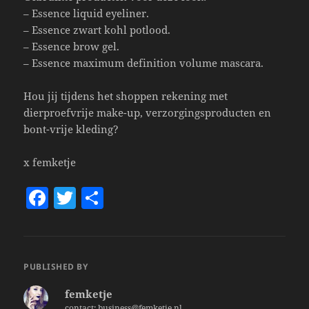
– Essence liquid eyeliner.
– Essence zwart kohl potlood.
– Essence brow gel.
– Essence maximum definition volume mascara.
Hou jij tijdens het shoppen rekening met
dierproefvrije make-up, verzorgingsproducten en
bont-vrije kleding?
x femketje
F
T
S
a
w
h
c
itt
a
e
er
re
PUBLISHED BY
b
femketje
o
contact: business@femketje.nl