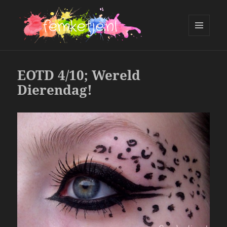
MENU
AND
femketje.nl
WIDGETS
EOTD 4/10; Wereld
Dierendag!