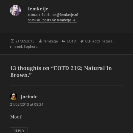
b
femketje
o
contact: business@femketje.nl
View all posts by femketje
o
k
Posted
Author
Categories
Tags
21/02/2013
femketje
EOTD
ELF
,
eotd
,
natural
,
on
rimmel
,
Sephora
13 thoughts on “EOTD 21/2; Natural In
Brown.”
Jorinde
says:
21/02/2013 at 08:34
Mooi!
REPLY