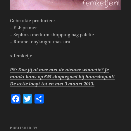
Gebruikte producten:
– ELF primer.
– Sephora medium shopping bag palette.
– Rimmel day2night mascara.
x femketje
PS: Doe jij al mee met de nieuwe winactie? Je
maakt kans op €45 shoptegoed bij haarshop.nl!
De actie loopt tot en met 3 maart 2013.
F
T
S
a
w
h
c
itt
a
e
er
re
PUBLISHED BY