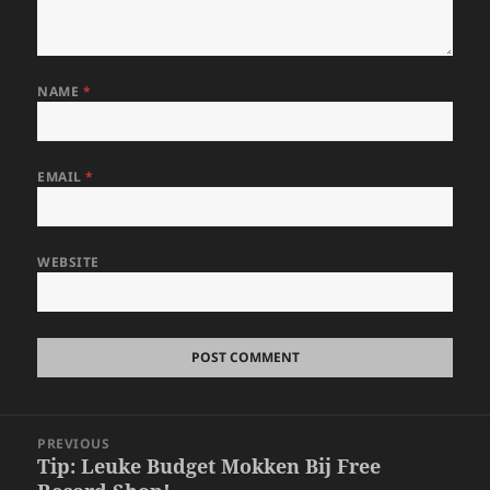
NAME
*
EMAIL
*
WEBSITE
Post
PREVIOUS
navigation
Tip: Leuke Budget Mokken Bij Free
Previous