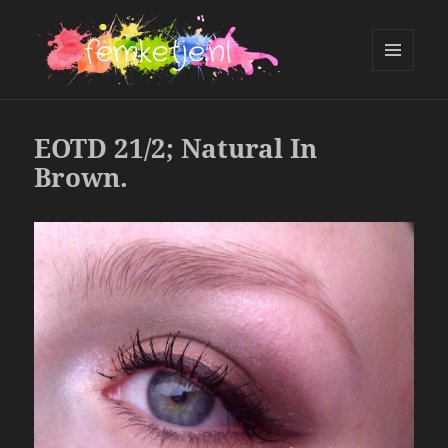
MENU
AND
femketje.nl
WIDGETS
EOTD 21/2; Natural In
Brown.