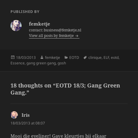
c
itt
a
e
er
re
PUBLISHED BY
b
femketje
o
contact: business@femketje.nl
View all posts by femketje
o
k
Posted
Author
Categories
Tags
18/03/2013
femketje
EOTD
clinique
,
ELF
,
eotd
,
on
Essence
,
gang green gang
,
gosh
18 thoughts on “EOTD 18/3; Gang Green
Gang.”
Iris
says:
18/03/2013 at 08:07
Mooi die eyeliner! Gave kleurtjes bij elkaar