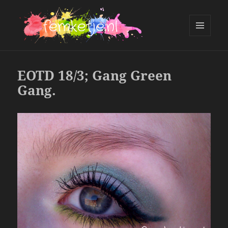
MENU
AND
femketje.nl
WIDGETS
EOTD 18/3; Gang Green
Gang.