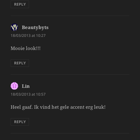
REPLY
Beautybyts
says:
18/03/2013 at 10:27
Mooie look!!!
REPLY
Lin
says:
18/03/2013 at 10:57
Heel gaaf. Ik vind het gele accent erg leuk!
REPLY