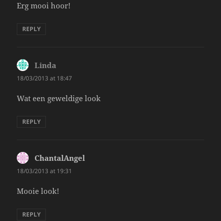
Erg mooi hoor!
REPLY
Linda
says:
18/03/2013 at 18:47
Wat een geweldige look
REPLY
ChantalAngel
says:
18/03/2013 at 19:31
Mooie look!
REPLY