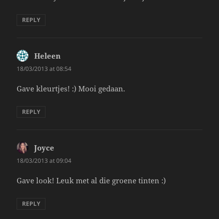
REPLY
Heleen
says:
18/03/2013 at 08:54
Gave kleurtjes! :) Mooi gedaan.
REPLY
Joyce
says:
18/03/2013 at 09:04
Gave look! Leuk met al die groene tinten :)
REPLY