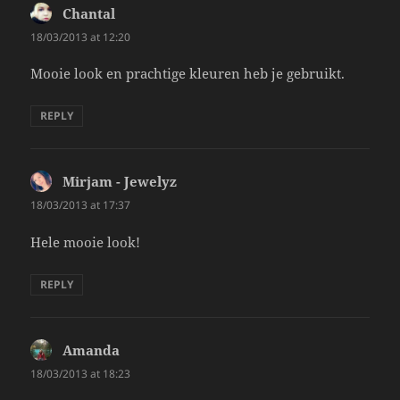
Chantal
says:
18/03/2013 at 12:20
Mooie look en prachtige kleuren heb je gebruikt.
REPLY
Mirjam - Jewelyz
says:
18/03/2013 at 17:37
Hele mooie look!
REPLY
Amanda
says:
18/03/2013 at 18:23