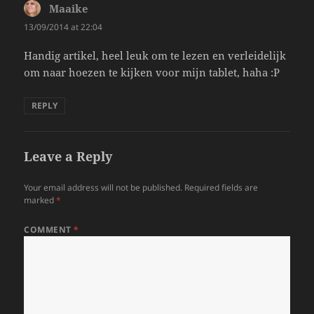
Maaike
says:
13/09/2014 at 22:04
Handig artikel, heel leuk om te lezen en verleidelijk
om naar hoezen te kijken voor mijn tablet, haha :P
REPLY
Leave a Reply
Your email address will not be published.
Required fields are
marked
*
COMMENT
*