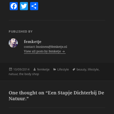
F
T
S
a
w
h
c
itt
a
e
er
re
PUBLISHED BY
b
femketje
o
contact: business@femketje.nl
View all posts by femketje
o
k
Posted
Author
Categories
Tags
10/09/2014
femketje
Lifestyle
beauty
,
lifestyle
,
on
natuur
,
the body shop
One thought on “Een Stapje Dichterbij De
Natuur.”