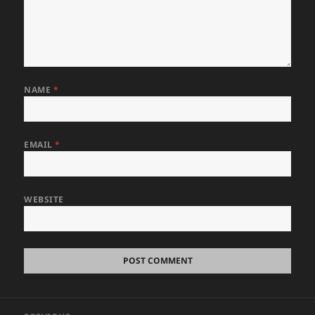
NAME
*
EMAIL
*
WEBSITE
Post