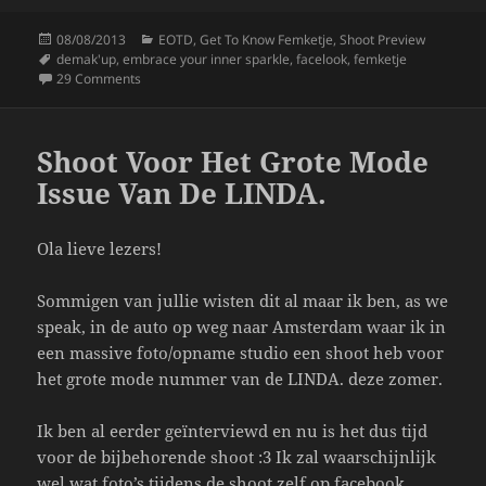
c
itt
a
Posted
Categories
08/08/2013
EOTD
,
Get To Know Femketje
,
Shoot Preview
e
er
re
on
Tags
demak'up
,
embrace your inner sparkle
,
facelook
,
femketje
b
on Demak’Up Facelook: Embrace Your Inner Sparkle!
29 Comments
o
o
Shoot Voor Het Grote Mode
k
Issue Van De LINDA.
Ola lieve lezers!
Sommigen van jullie wisten dit al maar ik ben, as we
speak, in de auto op weg naar Amsterdam waar ik in
een massive foto/opname studio een shoot heb voor
het grote mode nummer van de LINDA. deze zomer.
Ik ben al eerder geïnterviewd en nu is het dus tijd
voor de bijbehorende shoot :3 Ik zal waarschijnlijk
wel wat foto’s tijdens de shoot zelf op facebook