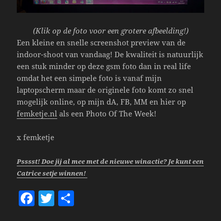
(Klik op de foto voor een grotere afbeelding!)
Een kleine en snelle screenshot preview van de
indoor-shoot van vandaag! De kwaliteit is natuurlijk
een stuk minder op deze gsm foto dan in real life
omdat het een simpele foto is vanaf mijn
laptopscherm maar de originele foto komt zo snel
mogelijk online, op mijn dA, FB, MM en hier op
femketje.nl
als een Photo Of The Week!
x femketje
Psssst! Doe jij al mee met de nieuwe winactie? Je kunt een
Catrice setje winnen!
F
T
S
a
w
h