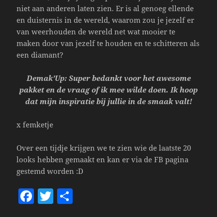
niet aan anderen laten zien. Er is al genoeg ellende
en duisternis in de wereld, waarom zou je jezelf er
van weerhouden de wereld net wat mooier te
maken door van jezelf te houden en te schitteren als
een diamant?
Demak’Up: Super bedankt voor het awesome
pakket en de vraag of ik mee wilde doen. Ik hoop
dat mijn inspiratie bij jullie in de smaak valt!
x femketje
Over een tijdje krijgen we te zien wie de laatste 20
looks hebben gemaakt en kan er via de FB pagina
gestemd worden :D
F
T
S
a
w
h