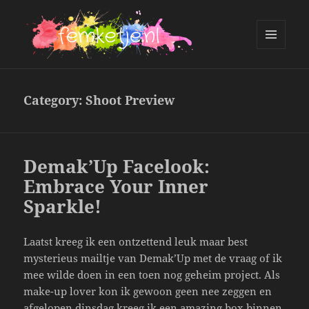
MENU
AND
femketje.nl
WIDGETS
Category:
Shoot Preview
Demak’Up Facelook:
Embrace Your Inner
Sparkle!
Laatst kreeg ik een ontzettend leuk maar best
mysterieus mailtje van Demak’Up met de vraag of ik
mee wilde doen in een toen nog geheim project. Als
make-up lover kon ik gewoon geen nee zeggen en
afgelopen dinsdag kreeg ik een amazing box binnen