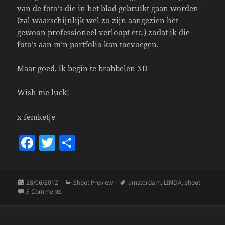
van de foto’s die in het blad gebruikt gaan worden
(zal waarschijnlijk wel zo zijn aangezien het
gewoon professioneel verloopt etc.) zodat ik die
foto’s aan m’n portfolio kan toevoegen.
Maar goed, ik begin te brabbelen XD
Wish me luck!
x femketje
F
T
S
a
w
h
c
itt
a
Posted
Categories
Tags
28/06/2012
Shoot Preview
amsterdam
,
LINDA
,
shoot
e
er
re
on
on Shoot Voor Het Grote Mode Issue Van De LINDA.
8 Comments
b
o