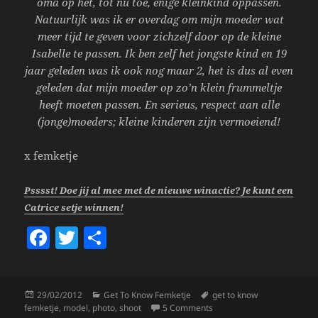
oma op het, tot nu toe, enige kleinkind oppassen.
Natuurlijk was ik er overdag om mijn moeder wat
meer tijd te geven voor zichzelf door op de kleine
Isabelle te passen. Ik ben zelf het jongste kind en 19
jaar geleden was ik ook nog maar 2, het is dus al even
geleden dat mijn moeder op zo’n klein frummeltje
heeft moeten passen. En serieus, respect aan alle
(jonge)moeders; kleine kinderen zijn vermoeiend!
x femketje
Psssst! Doe jij al mee met de nieuwe winactie? Je kunt een
Catrice setje winnen!
F
T
S
a
w
h
c
itt
a
Posted
Categories
Tags
29/02/2012
Get To Know Femketje
get to know
e
er
re
on
on Get To Know Femketje; 
femketje
,
model
,
photo
,
shoot
5 Comments