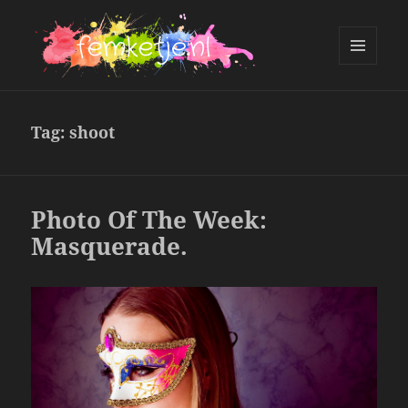
MENU
AND
femketje.nl
WIDGETS
Tag:
shoot
Photo Of The Week:
Masquerade.