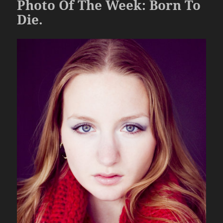
Photo Of The Week: Born To
o
Die.
k