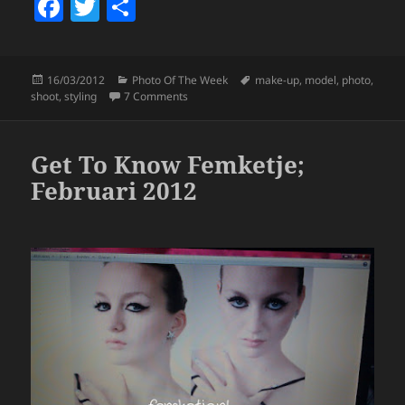
F
T
S
a
w
h
c
itt
a
Posted
Categories
Tags
16/03/2012
Photo Of The Week
make-up
,
model
,
photo
,
e
er
re
on
on Photo Of The Week: Drifting Away.
shoot
,
styling
7 Comments
b
o
Get To Know Femketje;
o
Februari 2012
k