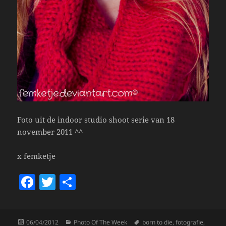
Foto uit de indoor studio shoot serie van 18
november 2011 ^^
x femketje
F
T
S
a
w
h
c
itt
a
Posted
Categories
Tags
06/04/2012
Photo Of The Week
born to die
,
fotografie
,