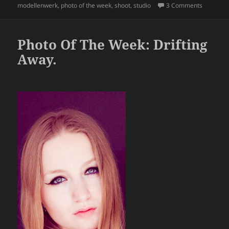
e
er
re
on
on Photo 
modellenwerk
,
photo of the week
,
shoot
,
studio
3 Comments
b
o
Photo Of The Week: Drifting
o
Away.
k