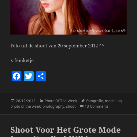
Foto uit de shoot van 20 september 2012 ^^
x femketje
F
T
S
a
w
h
c
itt
a
Posted
Categories
Tags
28/12/2012
Photo Of The Week
fotografie
,
modelling
,
e
er
re
on
on Photo Of The
photo of the week
,
photography
,
shoot
13 Comments
b
o
Shoot Voor Het Grote Mode
o