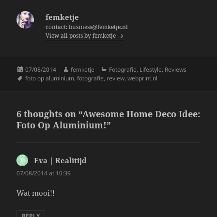
b
femketje
o
contact: business@femketje.nl
View all posts by femketje
o
k
Posted
Author
Categories
07/08/2014
femketje
Fotografie
,
Lifestyle
,
Reviews
on
Tags
foto op aluminium
,
fotografie
,
review
,
webprint.nl
6 thoughts on “Awesome Home Deco Idee:
Foto Op Aluminium!”
Eva | Realitijd
says:
07/08/2014 at 10:39
Wat mooi!!
REPLY