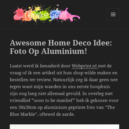
MENU
AND
femketje.nl
WIDGETS
Awesome Home Deco Idee:
Foto Op Aluminium!
Laatst werd ik benaderd door
Webprint.nl
met de
vraag of ik een artikel uit hun shop wilde maken en
bestellen ter review. Natuurlijk zeg ik daar geen nee
tegen want mijn wanden in ons eerste hoophuis
zijn nog lang niet allemaal gevuld. In overleg met
vriendlief *soon to be manlief* heb ik gekozen voor
een 50x50cm op aluminium geprinte foto van “The
Blue Marble”, oftewel de aarde.