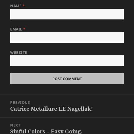
NAME
*
EMAIL
*
WEBSITE
Post
PREVIOUS
navigation
Catrice Metallure LE Nagellak!
Previous
post:
NEXT
Sinful Colors – Easy Going.
Next