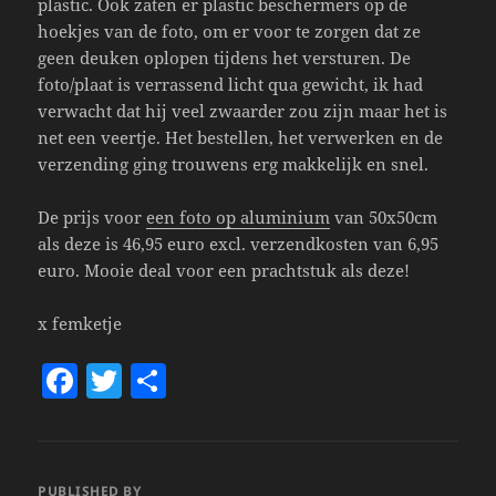
plastic. Ook zaten er plastic beschermers op de
hoekjes van de foto, om er voor te zorgen dat ze
geen deuken oplopen tijdens het versturen. De
foto/plaat is verrassend licht qua gewicht, ik had
verwacht dat hij veel zwaarder zou zijn maar het is
net een veertje. Het bestellen, het verwerken en de
verzending ging trouwens erg makkelijk en snel.
De prijs voor
een foto op aluminium
van 50x50cm
als deze is 46,95 euro excl. verzendkosten van 6,95
euro. Mooie deal voor een prachtstuk als deze!
x femketje
F
T
S
a
w
h
c
itt
a
e
er
re
PUBLISHED BY