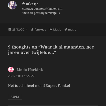
b
femketje
o
contact: business@femketje.nl
View all posts by femketje
o
k
Posted
Author
Categories
Tags
23/12/2014
femketje
Music
music
on
9 thoughts on “Waar ik al maanden, nee
jaren over twijfelde…”
Linda Harkink
says:
23/12/2014 at 22:22
Het is echt heel mooi! Super, Femke!
REPLY