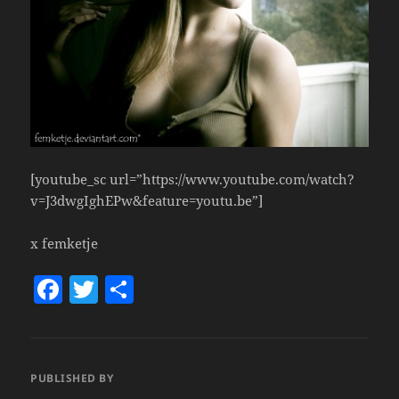
[youtube_sc url=”https://www.youtube.com/watch?
v=J3dwgIghEPw&feature=youtu.be”]
x femketje
F
T
S
a
w
h
c
itt
a
e
er
re
PUBLISHED BY