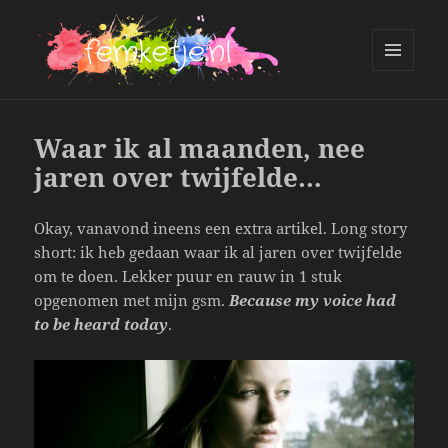
MENU
AND
femketje.nl
WIDGETS
Waar ik al maanden, nee
jaren over twijfelde…
Okay, vanavond ineens een extra artikel. Long story
short: ik heb gedaan waar ik al jaren over twijfelde
om te doen. Lekker puur en rauw in 1 stuk
opgenomen met mijn gsm.
Because my voice had
to be heard today
.