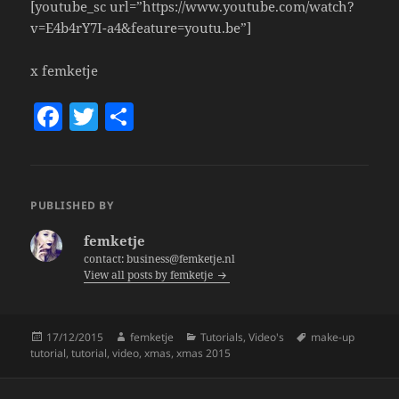
[youtube_sc url=”https://www.youtube.com/watch?
v=E4b4rY7I-a4&feature=youtu.be”]
x femketje
F
T
S
a
w
h
c
itt
a
e
er
re
PUBLISHED BY
b
femketje
o
contact: business@femketje.nl
View all posts by femketje
o
k
Posted
Author
Categories
Tags
17/12/2015
femketje
Tutorials
,
Video's
make-up
on
tutorial
,
tutorial
,
video
,
xmas
,
xmas 2015