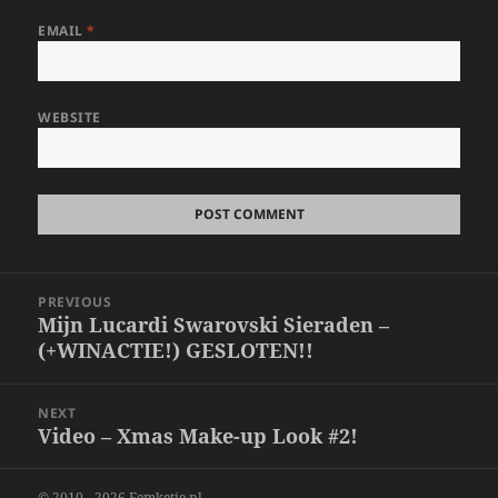
EMAIL
*
WEBSITE
Post
PREVIOUS
navigation
Mijn Lucardi Swarovski Sieraden –
Previous
(+WINACTIE!) GESLOTEN!!
post:
NEXT
Video – Xmas Make-up Look #2!
Next
post:
© 2010 - 2026 Femketje.nl