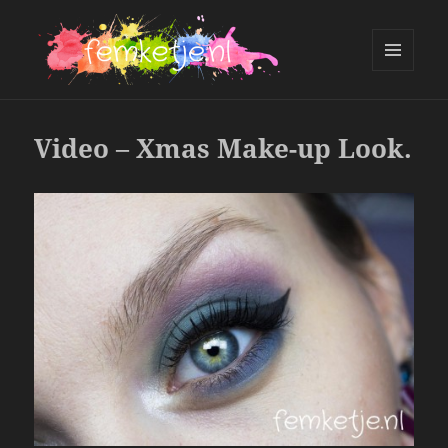
MENU
AND
femketje.nl
WIDGETS
Video – Xmas Make-up Look.