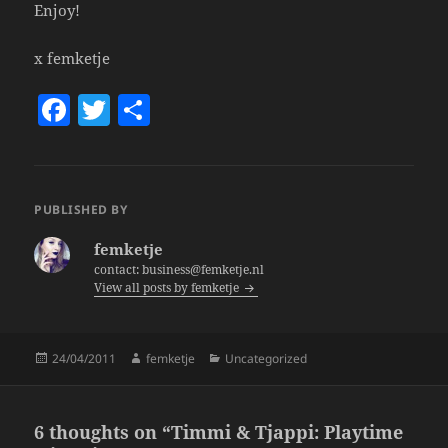
Enjoy!
x femketje
F
T
S
a
w
h
c
itt
a
e
er
re
PUBLISHED BY
b
femketje
o
contact: business@femketje.nl
View all posts by femketje
o
k
Posted
Author
Categories
24/04/2011
femketje
Uncategorized
on
6 thoughts on “Timmi & Tjappi: Playtime