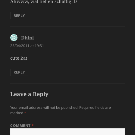
Ahwww, wat lief en schattig :D
REPLY
Dhini
says:
25/04/2011 at 19:51
cute kat
REPLY
Leave a Reply
Your email address will not be published.
Required fields are
marked
*
COMMENT
*