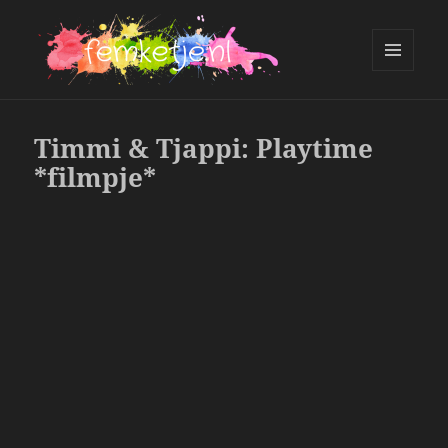
MENU
AND
femketje.nl
WIDGETS
Timmi & Tjappi: Playtime
*filmpje*