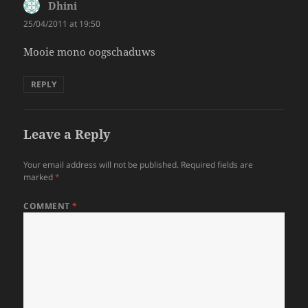
Dhini
says:
25/04/2011 at 19:50
Mooie mono oogschaduws
REPLY
Leave a Reply
Your email address will not be published.
Required fields are
marked
*
COMMENT
*