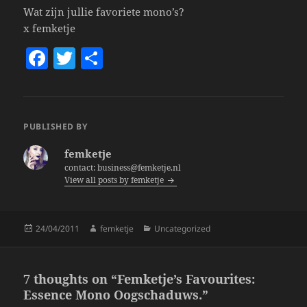
Wat zijn jullie favoriete mono’s?
x femketje
F
T
S
a
w
h
c
itt
a
e
er
re
PUBLISHED BY
b
femketje
o
contact: business@femketje.nl
View all posts by femketje
o
k
Posted
Author
Categories
24/04/2011
femketje
Uncategorized
on
7 thoughts on “Femketje’s Favourites:
Essence Mono Oogschaduws.”