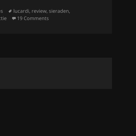
Tags
es
lucardi
,
review
,
sieraden
,
on Mijn Lucardi Swarovski Sieraden –
tie
19 Comments