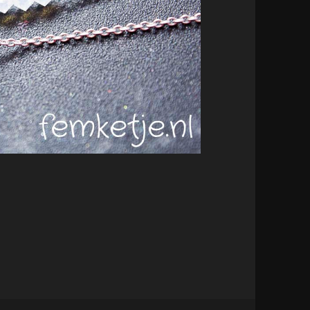
vski Sieraden – (+WINACTIE!) GESLOTEN!!