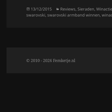
b
o
Posted
Categories
13/12/2015
Reviews
,
Sieraden
,
Winacti
on
swarovski
,
swarovski armband winnen
,
winac
o
k
© 2010 - 2026 Femketje.nl