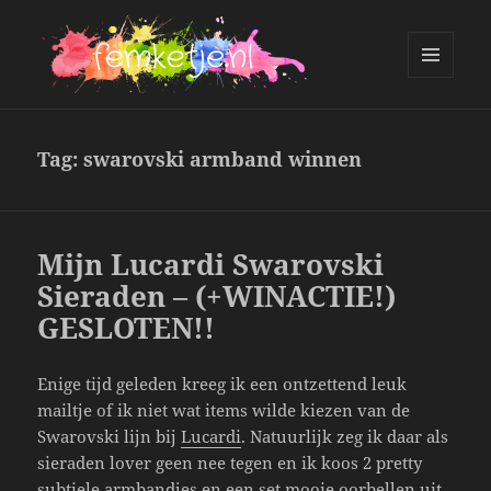
MENU
AND
femketje.nl
WIDGETS
Tag:
swarovski armband winnen
Mijn Lucardi Swarovski
Sieraden – (+WINACTIE!)
GESLOTEN!!
Enige tijd geleden kreeg ik een ontzettend leuk
mailtje of ik niet wat items wilde kiezen van de
Swarovski lijn bij
Lucardi
. Natuurlijk zeg ik daar als
sieraden lover geen nee tegen en ik koos 2 pretty
subtiele armbandjes en een set mooie oorbellen uit.