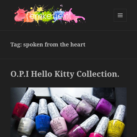
MENU
AND
femketje.nl
WIDGETS
Tag:
spoken from the heart
O.P.I Hello Kitty Collection.