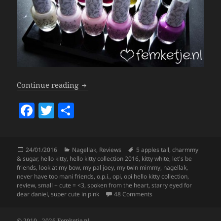
O.P.I Hello Kitty Collection.
Continue reading
F
T
S
a
w
h
c
itt
a
Posted
Categories
Tags
24/01/2016
Nagellak
,
Reviews
5 apples tall
,
charmmy
e
er
re
on
& sugar
,
hello kitty
,
hello kitty collection 2016
,
kitty white
,
let's be
b
friends
,
look at my bow
,
my pal joey
,
my twin mimmy
,
nagellak
,
never have too mani friends
,
o.p.i.
,
opi
,
opi hello kitty collection
,
o
review
,
small + cute = <3
,
spoken from the heart
,
starry eyed for
on O.P.I Hello Kitty Collec
dear daniel
,
super cute in pink
48 Comments
o
k
© 2010 - 2026 Femketje.nl