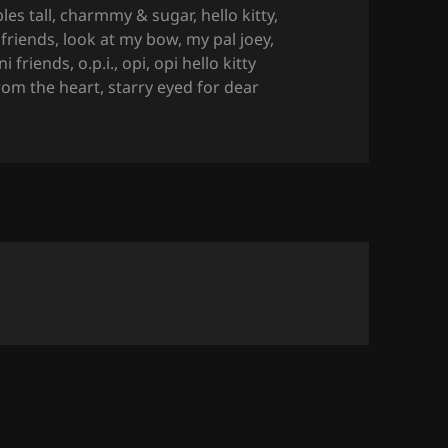
les tall
,
charmmy & sugar
,
hello kitty
,
 friends
,
look at my bow
,
my pal joey
,
i friends
,
o.p.i.
,
opi
,
opi hello kitty
rom the heart
,
starry eyed for dear
 O.P.I Hello Kitty Collection.