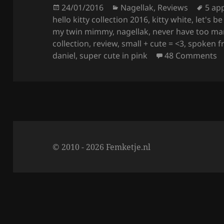
o
Posted
Categories
Tags
24/01/2016
Nagellak
,
Reviews
5 app
on
hello kitty collection 2016
,
kitty white
,
let's be
o
my twin mimmy
,
nagellak
,
never have too man
k
collection
,
review
,
small + cute = <3
,
spoken f
on
daniel
,
super cute in pink
48 Comments
© 2010 - 2026 Femketje.nl